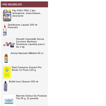
I PIÙ RICERCATI
Fila PS87 PRO 1 litro
detergente, smacchiatore,
decerante
Dolcificante Liquido 200 ml
Fiorentini
Horvath Caramelle Senza
Zucchero MorAmor
Gommosa Liquirizia pacco
da 1 kg.
Aroma Naturale Millefiori 60 cc
Dadi Camoscio Svizzeri Per
Brodo 12 Pezzi 120 g.
Buffel Inox Cleaner 250 ml
Mannite Dufour Da Fruttosio
Tris 30 g. (3 panetti)