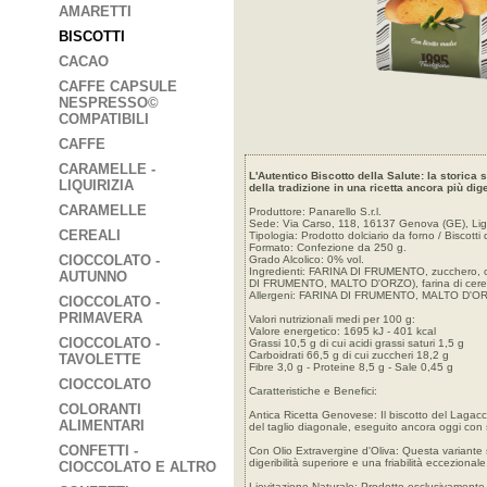
AMARETTI
BISCOTTI
CACAO
CAFFE CAPSULE
NESPRESSO©
COMPATIBILI
CAFFE
CARAMELLE -
L'Autentico Biscotto della Salute: la storica 
LIQUIRIZIA
della tradizione in una ricetta ancora più dige
CARAMELLE
Produttore: Panarello S.r.l.
Sede: Via Carso, 118, 16137 Genova (GE), Ligur
CEREALI
Tipologia: Prodotto dolciario da forno / Biscotti 
Formato: Confezione da 250 g.
CIOCCOLATO -
Grado Alcolico: 0% vol.
Ingredienti: FARINA DI FRUMENTO, zucchero, oli
AUTUNNO
DI FRUMENTO, MALTO D'ORZO), farina di cereali
Allergeni: FARINA DI FRUMENTO, MALTO D'OR
CIOCCOLATO -
PRIMAVERA
Valori nutrizionali medi per 100 g:
Valore energetico: 1695 kJ - 401 kcal
CIOCCOLATO -
Grassi 10,5 g di cui acidi grassi saturi 1,5 g
Carboidrati 66,5 g di cui zuccheri 18,2 g
TAVOLETTE
Fibre 3,0 g - Proteine 8,5 g - Sale 0,45 g
CIOCCOLATO
Caratteristiche e Benefici:
COLORANTI
Antica Ricetta Genovese: Il biscotto del Lagacci
ALIMENTARI
del taglio diagonale, eseguito ancora oggi con 
CONFETTI -
Con Olio Extravergine d'Oliva: Questa variante so
digeribilità superiore e una friabilità eccezionale
CIOCCOLATO E ALTRO
Lievitazione Naturale: Prodotto esclusivamente 