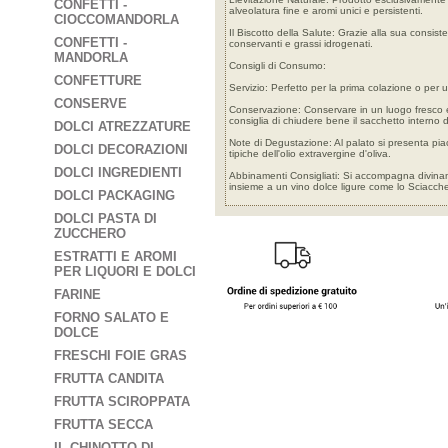
CONFETTI -
alveolatura fine e aromi unici e persistenti.
CIOCCOMANDORLA
Il Biscotto della Salute: Grazie alla sua consi
CONFETTI -
conservanti e grassi idrogenati.
MANDORLA
Consigli di Consumo:
CONFETTURE
Servizio: Perfetto per la prima colazione o pe
CONSERVE
Conservazione: Conservare in un luogo fresco e a
consiglia di chiudere bene il sacchetto interno 
DOLCI ATREZZATURE
Note di Degustazione: Al palato si presenta pia
DOLCI DECORAZIONI
tipiche dell'olio extravergine d'oliva.
DOLCI INGREDIENTI
Abbinamenti Consigliati: Si accompagna divinam
insieme a un vino dolce ligure come lo Sciacche
DOLCI PACKAGING
DOLCI PASTA DI
ZUCCHERO
ESTRATTI E AROMI
PER LIQUORI E DOLCI
FARINE
FORNO SALATO E
DOLCE
FRESCHI FOIE GRAS
FRUTTA CANDITA
FRUTTA SCIROPPATA
FRUTTA SECCA
IL CHINOTTO DI