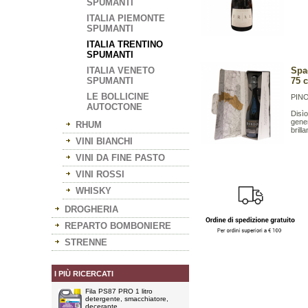
SPUMANTI
ITALIA PIEMONTE
SPUMANTI
ITALIA TRENTINO
SPUMANTI
ITALIA VENETO
Spa
SPUMANTI
75 
LE BOLLICINE
PIN
AUTOCTONE
Disìo
gener
RHUM
brill
VINI BIANCHI
VINI DA FINE PASTO
VINI ROSSI
WHISKY
DROGHERIA
REPARTO BOMBONIERE
STRENNE
I PIÙ RICERCATI
Fila PS87 PRO 1 litro
detergente, smacchiatore,
decerante