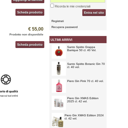
Ricorda le mie credenziali
Scheda prodotto
Entra nel sito
Registrati
Recupera password
€ 55,00
Prodotto non disponibile
ULTIMI ARRIVI
Scheda prodotto
Santo Spirito Grappa
Barrique 50 cl. 40 Vol.
Santo Spirito Botanic Gin 70
cl. 40 vol.
Piero Gin Pink 70 cl. 40 vol.
Piero Gin XMAS Edition
2025 cl. 42 vol.
Piero Gin XMAS Edition 2024
cl. 42 vol.