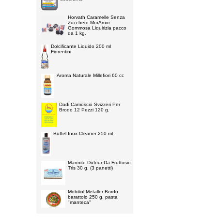
Horvath Caramelle Senza
Zucchero MorAmor
Gommosa Liquirizia pacco
da 1 kg.
Dolcificante Liquido 200 ml
Fiorentini
Aroma Naturale Millefiori 60 cc
Dadi Camoscio Svizzeri Per
Brodo 12 Pezzi 120 g.
Buffel Inox Cleaner 250 ml
Mannite Dufour Da Fruttosio
Tris 30 g. (3 panetti)
Mobiliol Metallor Bordo
barattolo 250 g. pasta
"manteca"