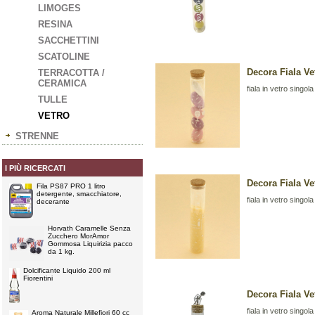
LIMOGES
RESINA
SACCHETTINI
SCATOLINE
Decora Fiala V
TERRACOTTA /
CERAMICA
fiala in vetro singola
TULLE
VETRO
STRENNE
I PIÙ RICERCATI
Decora Fiala Ve
Fila PS87 PRO 1 litro
detergente, smacchiatore,
fiala in vetro singola
decerante
Horvath Caramelle Senza
Zucchero MorAmor
Gommosa Liquirizia pacco
da 1 kg.
Dolcificante Liquido 200 ml
Fiorentini
Decora Fiala V
fiala in vetro singo
Aroma Naturale Millefiori 60 cc