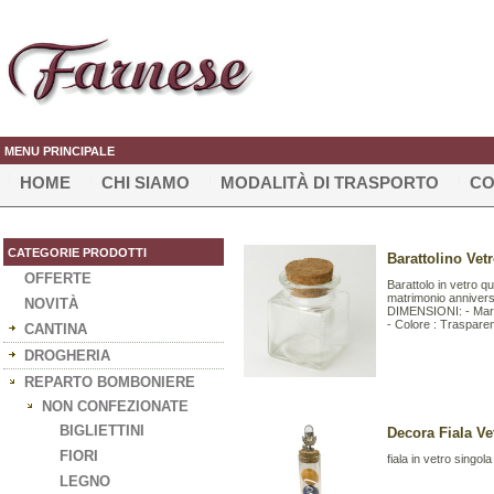
MENU PRINCIPALE
HOME
CHI SIAMO
MODALITÀ DI TRASPORTO
CO
CATEGORIE PRODOTTI
Barattolino Vet
OFFERTE
Barattolo in vetro q
matrimonio annivers
NOVITÀ
DIMENSIONI: - Marc
- Colore : Trasparent
CANTINA
DROGHERIA
REPARTO BOMBONIERE
NON CONFEZIONATE
BIGLIETTINI
Decora Fiala V
FIORI
fiala in vetro singo
LEGNO