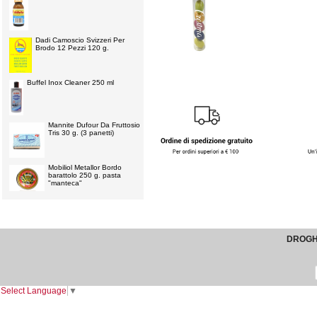
Dadi Camoscio Svizzeri Per
Brodo 12 Pezzi 120 g.
Buffel Inox Cleaner 250 ml
Mannite Dufour Da Fruttosio
Tris 30 g. (3 panetti)
Mobiliol Metallor Bordo
barattolo 250 g. pasta
"manteca"
DROGHE
Select Language
▼