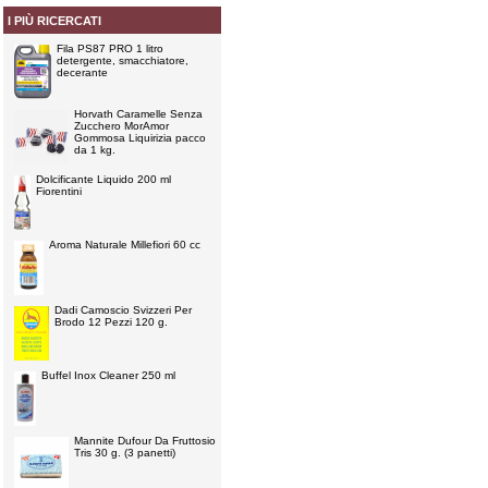
I PIÙ RICERCATI
Fila PS87 PRO 1 litro
detergente, smacchiatore,
decerante
Horvath Caramelle Senza
Zucchero MorAmor
Gommosa Liquirizia pacco
da 1 kg.
Dolcificante Liquido 200 ml
Fiorentini
Aroma Naturale Millefiori 60 cc
Dadi Camoscio Svizzeri Per
Brodo 12 Pezzi 120 g.
Buffel Inox Cleaner 250 ml
Mannite Dufour Da Fruttosio
Tris 30 g. (3 panetti)