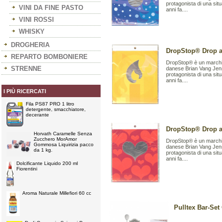
protagonista di una sit
VINI DA FINE PASTO
anni fa....
VINI ROSSI
WHISKY
DROGHERIA
DropStop® Drop a 
REPARTO BOMBONIERE
DropStop® è un marchio
STRENNE
danese Brian Vang Jens
protagonista di una sit
anni fa....
I PIÙ RICERCATI
Fila PS87 PRO 1 litro
detergente, smacchiatore,
decerante
DropStop® Drop a 
Horvath Caramelle Senza
Zucchero MorAmor
DropStop® è un marchio
Gommosa Liquirizia pacco
danese Brian Vang Jens
da 1 kg.
protagonista di una sit
anni fa....
Dolcificante Liquido 200 ml
Fiorentini
Aroma Naturale Millefiori 60 cc
Pulltex Bar-Se