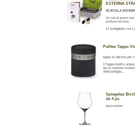
ESTERNA STR
SCATOLA ESTER
Un set di aromi che s
profumi nel vino.
12 bottigliette con I
Pulltex Tappo Vi
tappo in silicone per 
Il Tappo AntiOx antios
da un sistema rivoluzio
della bottiglia....
Spiegelau Bicch
da 4 pz.
descrizione