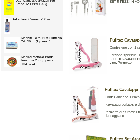
Dadi Camoscio Svizzeri Per
SET 5 PEZZI IN 
Brodo 12 Pezzi 120 g.
Buffel Inox Cleaner 250 ml
Mannite Dufour Da Fruttosio
Pulltex Cavata
Tris 30 g. (3 panetti)
Confezione con 1 ca
Edizione speciale - i
Mobiliol Metallor Bordo
seno. Il cavatappi Pu
barattolo 250 g. pasta
vino. Permette...
"manteca"
Pulltex Cavatappi
Confezione con 1 cavat
l cavatappi pulltap’s a 
Permette di estrarre il
danneggiarlo.
Pulltex Set Ar