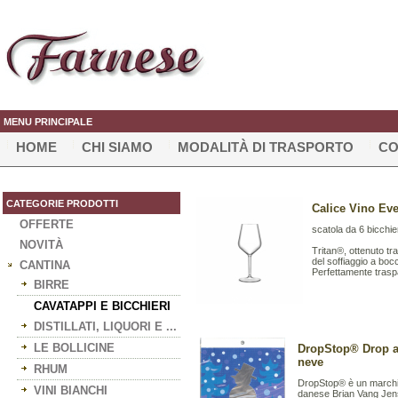
MENU PRINCIPALE
HOME
CHI SIAMO
MODALITÀ DI TRASPORTO
CO
CATEGORIE PRODOTTI
Calice Vino Even
OFFERTE
scatola da 6 bicchie
NOVITÀ
Tritan®, ottenuto tr
del soffiaggio a boc
CANTINA
Perfettamente traspar
BIRRE
CAVATAPPI E BICCHIERI
DISTILLATI, LIQUORI E ...
LE BOLLICINE
DropStop® Drop a 
neve
RHUM
DropStop® è un marchio
VINI BIANCHI
danese Brian Vang Jens