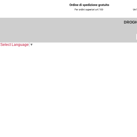
DROGHE
Select Language
▼