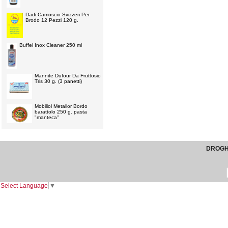
Dadi Camoscio Svizzeri Per
Brodo 12 Pezzi 120 g.
Buffel Inox Cleaner 250 ml
Mannite Dufour Da Fruttosio
Tris 30 g. (3 panetti)
Mobiliol Metallor Bordo
barattolo 250 g. pasta
"manteca"
DROGHE
Select Language
▼