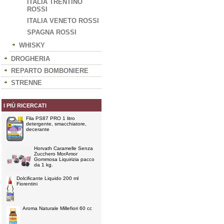
ITALIA TRENTINO
ROSSI
ITALIA VENETO ROSSI
SPAGNA ROSSI
WHISKY
DROGHERIA
REPARTO BOMBONIERE
STRENNE
I PIÙ RICERCATI
Fila PS87 PRO 1 litro
detergente, smacchiatore,
decerante
Horvath Caramelle Senza
Zucchero MorAmor
Gommosa Liquirizia pacco
da 1 kg.
Dolcificante Liquido 200 ml
Fiorentini
Aroma Naturale Millefiori 60 cc