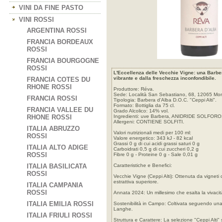
VINI DA FINE PASTO
VINI ROSSI
ARGENTINA ROSSI
FRANCIA BORDEAUX
ROSSI
FRANCIA BOURGOGNE
ROSSI
L'Eccellenza delle Vecchie Vigne: una Barber
vibrante e dalla freschezza inconfondibile.
FRANCIA COTES DU
RHONE ROSSI
Produttore: Réva.
Sede: Località San Sebastiano, 68, 12065 Monfo
FRANCIA ROSSI
Tipologia: Barbera d'Alba D.O.C. "Ceppi Alti".
Formato: Bottiglia da 75 cl.
FRANCIA VALLEE DU
Grado Alcolico: 14% vol.
RHONE ROSSI
Ingredienti: uve Barbera, ANIDRIDE SOLFOR
Allergeni: CONTIENE SOLFITI.
ITALIA ABRUZZO
Valori nutrizionali medi per 100 ml:
ROSSI
Valore energetico: 343 kJ - 82 kcal
Grassi 0 g di cui acidi grassi saturi 0 g
ITALIA ALTO ADIGE
Carboidrati 0,5 g di cui zuccheri 0,2 g
ROSSI
Fibre 0 g - Proteine 0 g - Sale 0,01 g
ITALIA BASILICATA
Caratteristiche e Benefici:
ROSSI
Vecchie Vigne (Ceppi Alti): Ottenuta da vignet
estrattiva superiore.
ITALIA CAMPANIA
ROSSI
Annata 2024: Un millesimo che esalta la vivacità
ITALIA EMILIA ROSSI
Sostenibilità in Campo: Coltivata seguendo una f
Langhe.
ITALIA FRIULI ROSSI
Struttura e Carattere: La selezione "Ceppi Alti" 