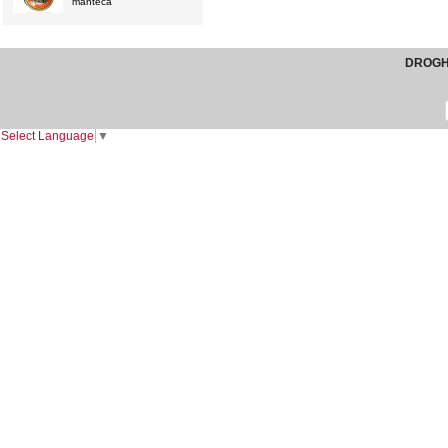
"manteca"
DROGHE
Select Language
▼