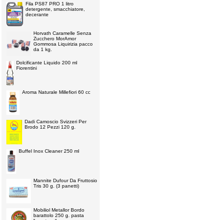
Fila PS87 PRO 1 litro
detergente, smacchiatore,
decerante
Horvath Caramelle Senza
Zucchero MorAmor
Gommosa Liquirizia pacco
da 1 kg.
Dolcificante Liquido 200 ml
Fiorentini
Aroma Naturale Millefiori 60 cc
Dadi Camoscio Svizzeri Per
Brodo 12 Pezzi 120 g.
Buffel Inox Cleaner 250 ml
Mannite Dufour Da Fruttosio
Tris 30 g. (3 panetti)
Mobiliol Metallor Bordo
barattolo 250 g. pasta