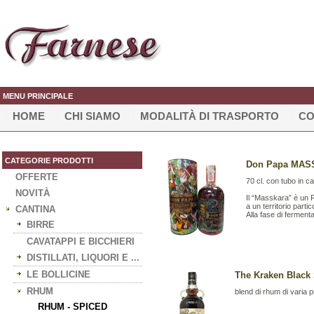
MENU PRINCIPALE
HOME
CHI SIAMO
MODALITÀ DI TRASPORTO
CO
CATEGORIE PRODOTTI
Don Papa MASSK
OFFERTE
70 cl. con tubo in c
NOVITÀ
Il “Masskara” è un R
a un territorio part
CANTINA
Alla fase di fermenta
BIRRE
CAVATAPPI E BICCHIERI
DISTILLATI, LIQUORI E ...
LE BOLLICINE
The Kraken Black 
RHUM
blend di rhum di varia 
RHUM - SPICED