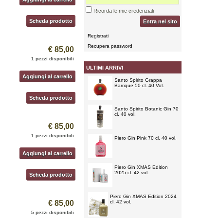
Ricorda le mie credenziali
Scheda prodotto
Entra nel sito
Registrati
Recupera password
€ 85,00
1 pezzi disponibili
ULTIMI ARRIVI
Aggiungi al carrello
Santo Spirito Grappa
Barrique 50 cl. 40 Vol.
Scheda prodotto
Santo Spirito Botanic Gin 70
cl. 40 vol.
€ 85,00
1 pezzi disponibili
Piero Gin Pink 70 cl. 40 vol.
Aggiungi al carrello
Piero Gin XMAS Edition
2025 cl. 42 vol.
Scheda prodotto
Piero Gin XMAS Edition 2024
€ 85,00
cl. 42 vol.
5 pezzi disponibili