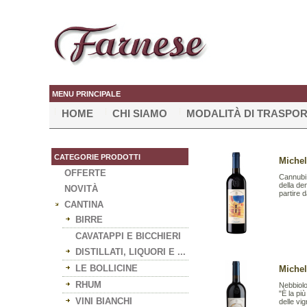
MENU PRINCIPALE
HOME
CHI SIAMO
MODALITÀ DI TRASPO
CATEGORIE PRODOTTI
Michel
OFFERTE
Cannubi è
della de
NOVITÀ
partire d
CANTINA
BIRRE
CAVATAPPI E BICCHIERI
DISTILLATI, LIQUORI E ...
LE BOLLICINE
Michel
RHUM
Nebbiol
"È la pi
VINI BIANCHI
delle vi