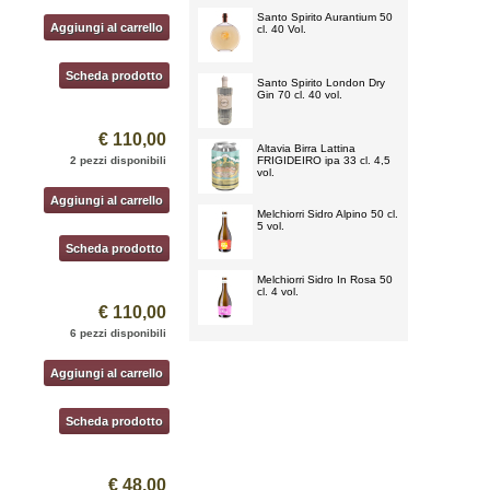
Santo Spirito Aurantium 50
Aggiungi al carrello
cl. 40 Vol.
Scheda prodotto
Santo Spirito London Dry
Gin 70 cl. 40 vol.
€ 110,00
Altavia Birra Lattina
2 pezzi disponibili
FRIGIDEIRO ipa 33 cl. 4,5
vol.
Aggiungi al carrello
Melchiorri Sidro Alpino 50 cl.
5 vol.
Scheda prodotto
Melchiorri Sidro In Rosa 50
cl. 4 vol.
€ 110,00
6 pezzi disponibili
Aggiungi al carrello
Scheda prodotto
€ 48,00