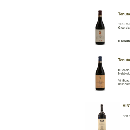
Tenuta
Tenuta 
Grande
Il
Tenut
Tenuta
Il Barol
Nebbiolo
Vinifica
della ve
VIN
non s