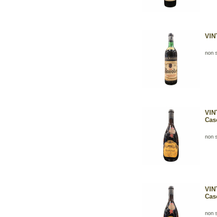
VINT
non s
VIN
Cas
non s
VIN
Cas
non s