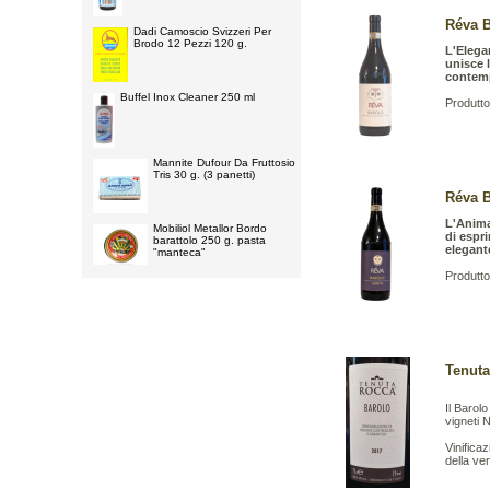
Réva B
Dadi Camoscio Svizzeri Per
Brodo 12 Pezzi 120 g.
L'Elega
unisce 
contemp
Buffel Inox Cleaner 250 ml
Produttor
Mannite Dufour Da Fruttosio
Tris 30 g. (3 panetti)
Réva B
L'Anima
Mobiliol Metallor Bordo
di espri
barattolo 250 g. pasta
elegant
"manteca"
Produtto
Tenuta
Il Barol
vigneti 
Vinifica
della ve