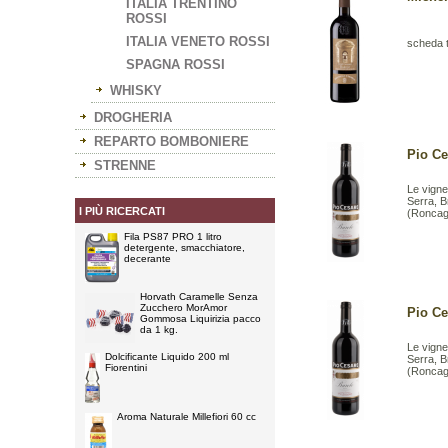
ITALIA TRENTINO
ROSSI
ITALIA VENETO ROSSI
scheda 
SPAGNA ROSSI
WHISKY
DROGHERIA
REPARTO BOMBONIERE
Pio Ce
STRENNE
Le vigne
Serra, B
I PIÙ RICERCATI
(Roncagl
Fila PS87 PRO 1 litro
detergente, smacchiatore,
decerante
Horvath Caramelle Senza
Zucchero MorAmor
Pio Ce
Gommosa Liquirizia pacco
da 1 kg.
Le vigne
Dolcificante Liquido 200 ml
Serra, B
Fiorentini
(Roncagl
Aroma Naturale Millefiori 60 cc