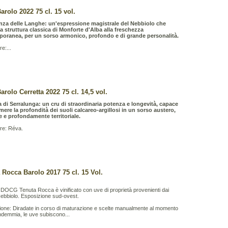
arolo 2022 75 cl. 15 vol.
nza delle Langhe: un'espressione magistrale del Nebbiolo che
la struttura classica di Monforte d'Alba alla freschezza
oranea, per un sorso armonico, profondo e di grande personalità.
e:...
arolo Cerretta 2022 75 cl. 14,5 vol.
 di Serralunga: un cru di straordinaria potenza e longevità, capace
mere la profondità dei suoli calcareo-argillosi in un sorso austero,
e e profondamente territoriale.
re: Réva.
 Rocca Barolo 2017 75 cl. 15 Vol.
o DOCG Tenuta Rocca è vinificato con uve di proprietà provenienti dai
Nebbiolo. Esposizione sud-ovest.
zione: Diradate in corso di maturazione e scelte manualmente al momento
ndemmia, le uve subiscono...