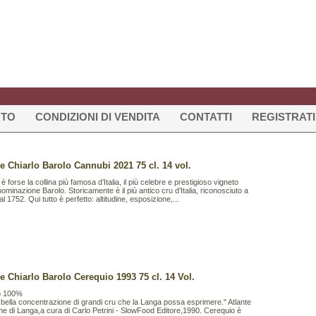
RTO
CONDIZIONI DI VENDITA
CONTATTI
REGISTRATI
e Chiarlo Barolo Cannubi 2021 75 cl. 14 vol.
 forse la collina più famosa d’Italia, il più celebre e prestigioso vigneto
nominazione Barolo. Storicamente è il più antico cru d’Italia, riconosciuto a
al 1752. Qui tutto è perfetto: altitudine, esposizione,...
e Chiarlo Barolo Cerequio 1993 75 cl. 14 Vol.
o 100%
ù bella concentrazione di grandi cru che la Langa possa esprimere." Atlante
gne di Langa,a cura di Carlo Petrini - SlowFood Editore,1990. Cerequio è