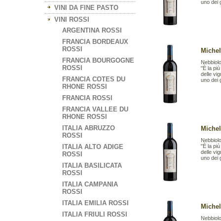
uno dei g
VINI DA FINE PASTO
VINI ROSSI
ARGENTINA ROSSI
FRANCIA BORDEAUX
ROSSI
Michel
FRANCIA BOURGOGNE
Nebbiol
ROSSI
"È la pi
delle vi
FRANCIA COTES DU
uno dei g
RHONE ROSSI
FRANCIA ROSSI
FRANCIA VALLEE DU
RHONE ROSSI
ITALIA ABRUZZO
Michel
ROSSI
Nebbiol
ITALIA ALTO ADIGE
"È la pi
delle vi
ROSSI
uno dei g
ITALIA BASILICATA
ROSSI
ITALIA CAMPANIA
ROSSI
ITALIA EMILIA ROSSI
Michel
ITALIA FRIULI ROSSI
Nebbiolo