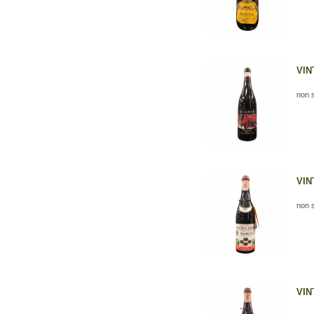
VINT
non s
VIN
non s
VIN