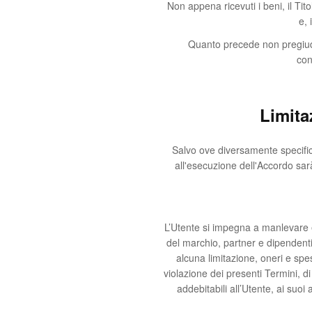
Non appena ricevuti i beni, il Tit
e, 
Quanto precede non pregiudica
con
Limita
Salvo ove diversamente specifica
all'esecuzione dell'Accordo sarà 
L’Utente si impegna a manlevare e te
del marchio, partner e dipendenti
alcuna limitazione, oneri e sp
violazione dei presenti Termini, di 
addebitabili all’Utente, ai suoi a