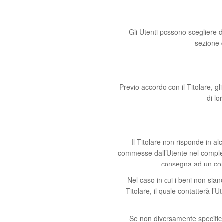
Gli Utenti possono scegliere di 
sezione 
Previo accordo con il Titolare, gl
di lo
Il Titolare non risponde in a
commesse dall’Utente nel completa
consegna ad un corr
Nel caso in cui i beni non siano
Titolare, il quale contatterà 
Se non diversamente specifica