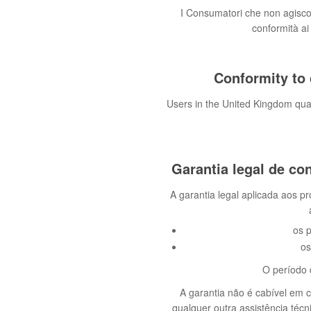
I Consumatori che non agiscon
conformità ai
Conformity to
Users in the United Kingdom qual
Garantia legal de c
A garantia legal aplicada aos pr
os p
os
O período 
A garantia não é cabível em c
qualquer outra assistência téc