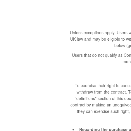
Unless exceptions apply, Users w
UK law and may be eligible to wi
below (ge
Users that do not qualify as Con
more
To exercise their right to can
withdraw from the contract. T
“definitions” section of this d
contract by making an unequivoca
they can exercise such right,
Regarding the purchase o