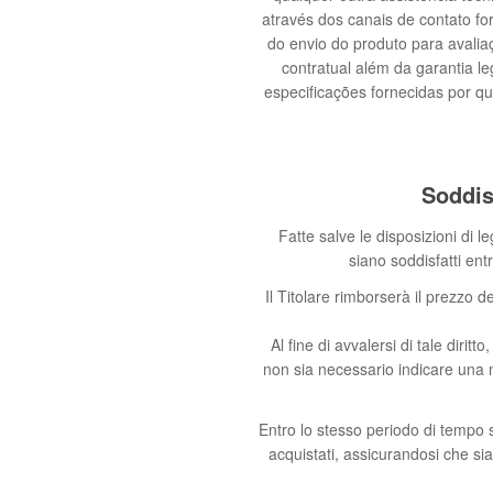
através dos canais de contato fo
do envio do produto para avalia
contratual além da garantia l
especificações fornecidas por q
Soddisf
Fatte salve le disposizioni di le
siano soddisfatti ent
Il Titolare rimborserà il prezzo 
Al fine di avvalersi di tale diri
non sia necessario indicare una mo
Entro lo stesso periodo di tempo so
acquistati, assicurandosi che sian