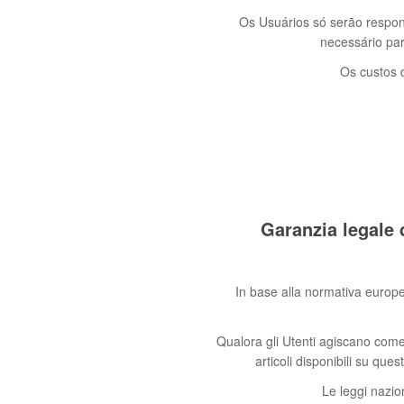
Os Usuários só serão respon
necessário par
Os custos 
Garanzia legale 
In base alla normativa europe
Qualora gli Utenti agiscano come
articoli disponibili su que
Le leggi nazion