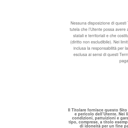
Nessuna disposizione di questi T
tutela che l’Utente possa avere 
statali e territoriali e che cos
(diritto non escludibile). Nei lim
inclusa la responsabilità per la
esclusa ai sensi di questi Termi
pagam
Il Titolare fornisce questo Sit
e pericolo dell’Utente. Nei 
condizioni, pattuizioni e gara
tipo, comprese, a titolo esemp
di idoneità per un fine p