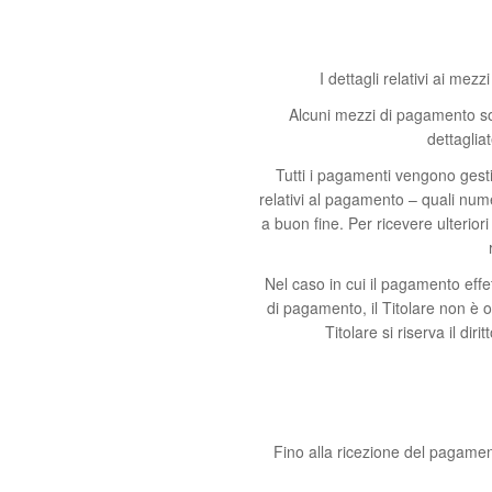
I dettagli relativi ai me
Alcuni mezzi di pagamento son
dettaglia
Tutti i pagamenti vengono gesti
relativi al pagamento – quali nume
a buon fine. Per ricevere ulteriori 
Nel caso in cui il pagamento effet
di pagamento, il Titolare non è o
Titolare si riserva il dir
Fino alla ricezione del pagament