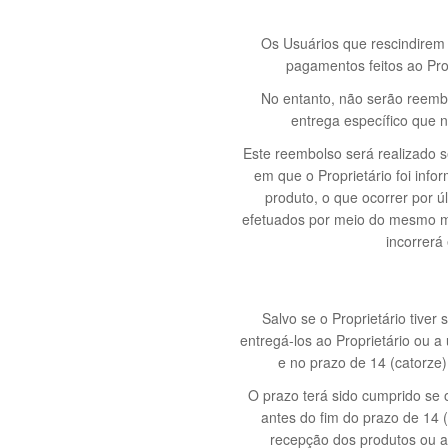
Os Usuários que rescindirem 
pagamentos feitos ao Prop
No entanto, não serão reemb
entrega específico que n
Este reembolso será realizado s
em que o Proprietário foi info
produto, o que ocorrer por 
efetuados por meio do mesmo mé
incorrerá
Salvo se o Proprietário tiver
entregá-los ao Proprietário ou a
e no prazo de 14 (catorze)
O prazo terá sido cumprido se 
antes do fim do prazo de 14 
recepção dos produtos ou a