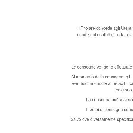
Il Titolare concede agli Utenti
condizioni esplicitati nella re
Le consegne vengono effettuate all
Al momento della consegna, gli U
eventuali anomalie ai recapiti ri
possono r
La consegna può avvenire 
I tempi di consegna sono
Salvo ove diversamente specifica