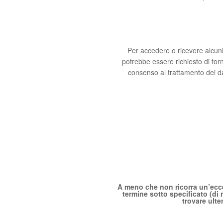
Per accedere o ricevere alcuni 
potrebbe essere richiesto di forn
consenso al trattamento dei dati 
A meno che non ricorra un’eccez
termine sotto specificato (di
trovare ulte