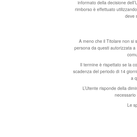
informato della decisione dell’
rimborso è effettuato utilizzand
deve 
A meno che il Titolare non si si
persona da questi autorizzata a r
comun
Il termine è rispettato se la 
scadenza del periodo di 14 giorni
a q
L’Utente risponde della dimi
necessario p
Le sp