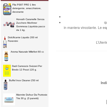
Fila PS87 PRO 1 litro
detergente, smacchiatore,
decerante
Horvath Caramelle Senza
qu
Zucchero MorAmor
Gommosa Liquirizia pacco
in maniera vincolante. Le esp
da 1 kg.
Dolcificante Liquido 200 ml
Fiorentini
L’Utent
Aroma Naturale Millefiori 60 cc
Dadi Camoscio Svizzeri Per
Brodo 12 Pezzi 120 g.
Buffel Inox Cleaner 250 ml
Indi
Mannite Dufour Da Fruttosio
Tris 30 g. (3 panetti)