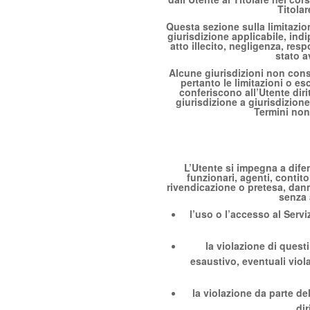
Titolar
Questa sezione sulla limitazion
giurisdizione applicabile, ind
atto illecito, negligenza, res
stato a
Alcune giurisdizioni non conse
pertanto le limitazioni o es
conferiscono all’Utente dirit
giurisdizione a giurisdizione
Termini non 
L’Utente si impegna a difend
funzionari, agenti, contito
rivendicazione o pretesa, dann
senza 
l’uso o l’accesso al Servi
la violazione di quest
esaustivo, eventuali viol
la violazione da parte del
dir