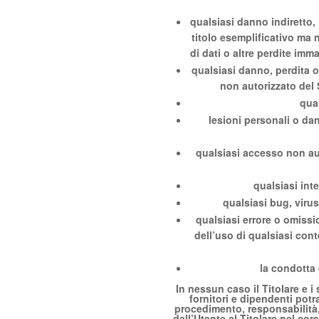
qualsiasi danno indiretto, 
titolo esemplificativo ma n
di dati o altre perdite immat
qualsiasi danno, perdita 
non autorizzato del 
qua
lesioni personali o dann
qualsiasi accesso non aut
qualsiasi int
qualsiasi bug, virus
qualsiasi errore o omissi
dell’uso di qualsiasi cont
la condotta d
In nessun caso il Titolare e i 
fornitori e dipendenti potr
procedimento, responsabilità,
dall’Utente al Titolare nel cor