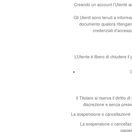
Creando un account l’Utente acc
Gli Utenti sono tenuti a informa
documento qualora ritengano 
credenziali d’accesso 
L’Utente è libero di chiudere i
Il Titolare si riserva il dirit
discrezione e senza preavv
La sospensione o cancellazione de
La sospensione o cancellazi
pagam