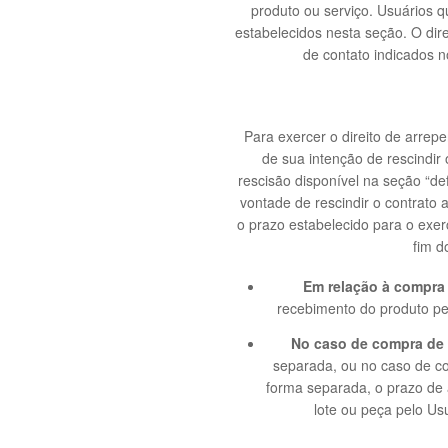
produto ou serviço. Usuários 
estabelecidos nesta seção. O dir
de contato indicados n
Para exercer o direito de arre
de sua intenção de rescindir 
rescisão disponível na seção “de
vontade de rescindir o contrato
o prazo estabelecido para o exer
fim d
Em relação à compra
recebimento do produto pel
No caso de compra de
separada, ou no caso de co
forma separada, o prazo de 
lote ou peça pelo Us