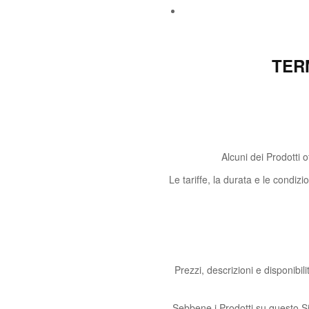
TERM
Alcuni dei Prodotti 
Le tariffe, la durata e le condizio
Prezzi, descrizioni e disponibil
Sebbene i Prodotti su questo S