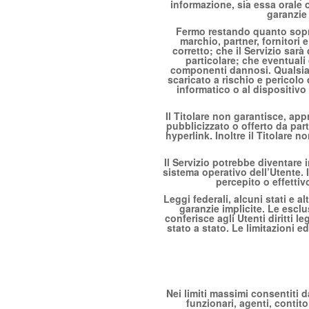
informazione, sia essa orale o 
garanzie
Fermo restando quanto sopra, i
marchio, partner, fornitori
corretto; che il Servizio sarà
particolare; che eventuali d
componenti dannosi. Qualsiasi
scaricato a rischio e pericolo
informatico o al dispositivo 
Il Titolare non garantisce, ap
pubblicizzato o offerto da part
hyperlink. Inoltre il Titolare
Il Servizio potrebbe diventare 
sistema operativo dell’Utente.
percepito o effettiv
Leggi federali, alcuni stati e 
garanzie implicite. Le escl
conferisce agli Utenti diritti le
stato a stato. Le limitazioni e
Nei limiti massimi consentiti da
funzionari, agenti, contito