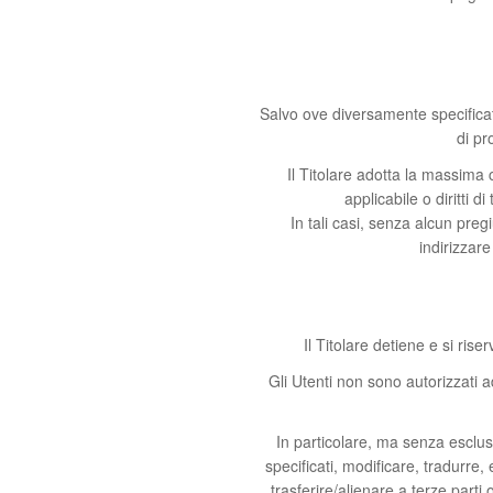
Salvo ove diversamente specificato
di pr
Il Titolare adotta la massima 
applicabile o diritti d
In tali casi, senza alcun pregi
indirizzare
Il Titolare detiene e si rise
Gli Utenti non sono autorizzati 
In particolare, ma senza esclusio
specificati, modificare, tradurre
trasferire/alienare a terze parti