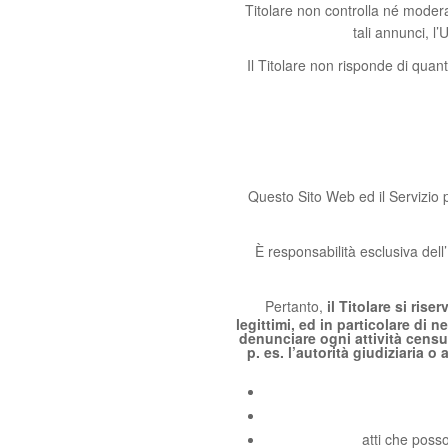
Titolare non controlla né modera
tali annunci, l
Il Titolare non risponde di quanto
Questo Sito Web ed il Servizio p
È responsabilità esclusiva dell’
Pertanto,
il Titolare si rise
legittimi, ed in particolare di 
denunciare ogni attività censur
p. es. l’autorità giudiziaria 
atti che posso