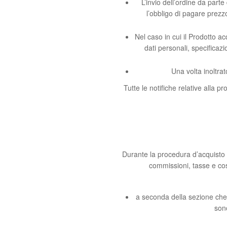
L’invio dell’ordine da part
l’obbligo di pagare prezz
Nel caso in cui il Prodotto ac
dati personali, specificazio
Una volta inoltrat
Tutte le notifiche relative alla p
Durante la procedura d’acquisto e 
commissioni, tasse e cos
a seconda della sezione che l
sono