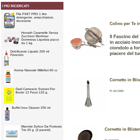
I PIÙ RICERCATI
Fila PS87 PRO 1 litro
detergente, smacchiatore,
decerante
Colino per Te i
Horvath Caramelle Senza
Il Fascino del
Zucchero MorAmor
Gommosa Liquirizia pacco
in acciaio ino
da 1 kg.
ciondolo a for
Dolcificante Liquido 200 ml
piacere del tu
Fiorentini
Aroma Naturale Millefiori 60 cc
Cornetto in Blis
Dadi Camoscio Svizzeri Per
in acciaio
Brodo 12 Pezzi 120 g.
Buffel Inox Cleaner 250 ml
Mannite Dufour Da Fruttosio
Cornetto in Blist
Tris 30 g. (3 panetti)