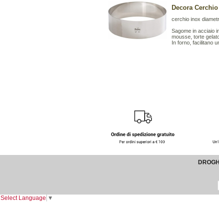
Decora Cerchio
cerchio inox diamet
Sagome in acciaio in
mousse, torte gelato
In forno, facilitano 
DROGHE
Select Language
▼