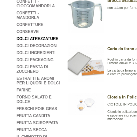
Brocca Graduata
CONFETTI -
CIOCCOMANDORLA
non adatto per forn
CONFETTI -
MANDORLA
CONFETTURE
CONSERVE
DOLCI ATREZZATURE
DOLCI DECORAZIONI
Carta da forno a
DOLCI INGREDIENTI
DOLCI PACKAGING
Fogli in carta da fo
Dimensioni 40 x 30 c
DOLCI PASTA DI
La carta da forno an
ZUCCHERO
a cotture prolungate 
ESTRATTI E AROMI
PER LIQUORI E DOLCI
FARINE
FORNO SALATO E
Ciotola in Poli
DOLCE
CIOTOLE IN POL
FRESCHI FOIE GRAS
Ciotole in policarbo
FRUTTA CANDITA
e spostare ingredient
microonde.
FRUTTA SCIROPPATA
FRUTTA SECCA
IL CHINOTTO DI