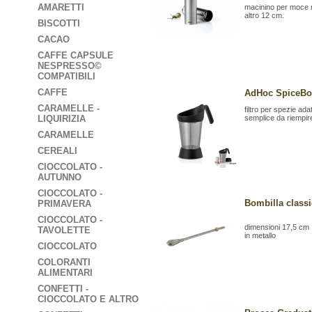
AMARETTI
macinino per moce
altro 12 cm.
BISCOTTI
CACAO
CAFFE CAPSULE
NESPRESSO©
COMPATIBILI
CAFFE
AdHoc SpiceBoy 
CARAMELLE -
filtro per spezie adatt
LIQUIRIZIA
semplice da riempir
CARAMELLE
CEREALI
CIOCCOLATO -
AUTUNNO
CIOCCOLATO -
Bombilla class
PRIMAVERA
CIOCCOLATO -
dimensioni 17,5 cm
TAVOLETTE
in metallo
CIOCCOLATO
COLORANTI
ALIMENTARI
CONFETTI -
CIOCCOLATO E ALTRO