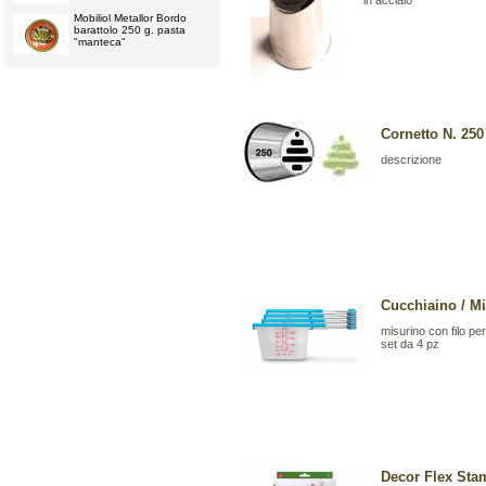
in acciaio
Mobiliol Metallor Bordo
barattolo 250 g. pasta
"manteca"
Cornetto N. 250
descrizione
Cucchiaino / Mi
misurino con filo per 
set da 4 pz
Decor Flex Stam