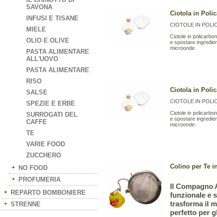
SAVONA
Ciotola in Poli
INFUSI E TISANE
CIOTOLE IN POL
MIELE
Ciotole in policarbo
OLIO E OLIVE
e spostare ingredient
microonde.
PASTA ALIMENTARE
ALL'UOVO
PASTA ALIMENTARE
RISO
Ciotola in Poli
SALSE
CIOTOLE IN POL
SPEZIE E ERBE
Ciotole in policarbo
SURROGATI DEL
e spostare ingredient
CAFFE
microonde.
TE
VARIE FOOD
ZUCCHERO
Colino per Te 
NO FOOD
PROFUMERIA
Il Compagno A
REPARTO BOMBONIERE
funzionale e s
trasforma il m
STRENNE
perfetto per g