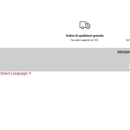
DROGHE
Select Language
▼