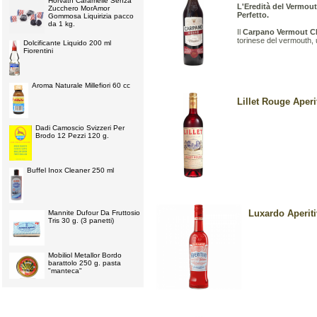
Horvath Caramelle Senza
L'Eredità del Vermout
Zucchero MorAmor
Perfetto.
Gommosa Liquirizia pacco
da 1 kg.
Il
Carpano Vermout C
torinese del vermouth, 
Dolcificante Liquido 200 ml
Fiorentini
Aroma Naturale Millefiori 60 cc
Lillet Rouge Aperit
Dadi Camoscio Svizzeri Per
Brodo 12 Pezzi 120 g.
Buffel Inox Cleaner 250 ml
Luxardo Aperitiv
Mannite Dufour Da Fruttosio
Tris 30 g. (3 panetti)
Mobiliol Metallor Bordo
barattolo 250 g. pasta
"manteca"