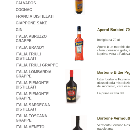
CALVADOS
COGNAC
FRANCIA DISTILLATI
GIAPPONE SAKE
GIN
Aperol Barbieri 70 
ITALIA ABRUZZO
bottiglia da 70 cl.
GRAPPE
Aperol è un marchio del
ITALIA BRANDY
china, genziana gialla, 
ITALIA FRIULI
la prima volta a Padova 
DISTILLATI
ITALIA FRIULI GRAPPE
ITALIA LOMBARDIA
Borbone Bitter Pi
GRAPPE
Bitter Borbone Pigmento
ITALIA PIEMONTE
classici della miscela
del momento, vera ess
DISTILLATI
La prima ricetta del...
ITALIA PIEMONTE
GRAPPE
ITALIA SARDEGNA
DISTILLATI
ITALIA TOSCANA
Borbone Vermouth 
GRAPPE
Vermouth Borbone Ross
ITALIA VENETO
napoletana.