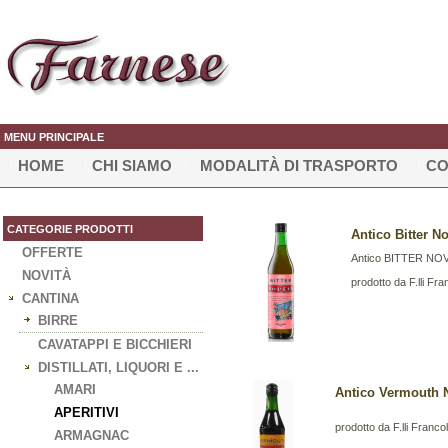
MENU PRINCIPALE
HOME
CHI SIAMO
MODALITÀ DI TRASPORTO
CO
CATEGORIE PRODOTTI
Antico Bitter No
OFFERTE
Antico BITTER NOV
NOVITÀ
prodotto da F.lli Fra
CANTINA
BIRRE
CAVATAPPI E BICCHIERI
DISTILLATI, LIQUORI E ...
AMARI
Antico Vermouth N
APERITIVI
prodotto da F.lli Francol
ARMAGNAC