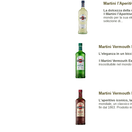
Martini l'Aperit
La dolcezza della v
Il
Martini l'Aperiti
mondo per la sua el
selezione di...
Martini Vermouth E
L'eleganza in un bicch
Il
Martini Vermouth Ex
insostituibile nel mondo
Martini Vermouth R
L'aperitivo iconico, l
mondiale, un classico int
fin dal 1863. Prodotto i