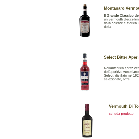
Montanaro Vermout
Il Grande Classico de
un vermouth d'eccellenz
dalla celebre e storica 
della...
Select Bitter Aperit
Nell’autentico spritz v
dell’aperitivo veneziano
Select: distillato nel 1
selezionate, offre...
Vermouth Di To
scheda prodotto