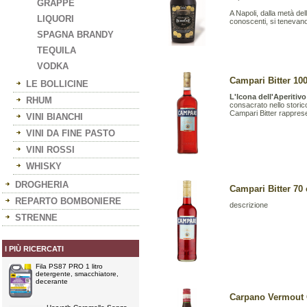
GRAPPE
A Napoli, dalla metà del
LIQUORI
conoscenti, si tenevano 
SPAGNA BRANDY
TEQUILA
VODKA
Campari Bitter 100 
LE BOLLICINE
L'Icona dell'Aperitivo
RHUM
consacrato nello storic
Campari Bitter rappresen
VINI BIANCHI
VINI DA FINE PASTO
VINI ROSSI
WHISKY
DROGHERIA
Campari Bitter 70 c
REPARTO BOMBONIERE
descrizione
STRENNE
I PIÙ RICERCATI
Fila PS87 PRO 1 litro
detergente, smacchiatore,
decerante
Carpano Vermout C