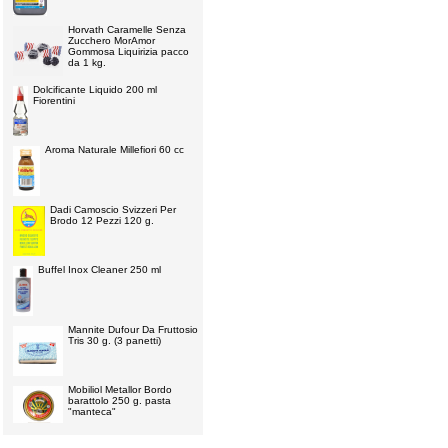
Horvath Caramelle Senza
Zucchero MorAmor
Gommosa Liquirizia pacco
da 1 kg.
Dolcificante Liquido 200 ml
Fiorentini
Aroma Naturale Millefiori 60 cc
Dadi Camoscio Svizzeri Per
Brodo 12 Pezzi 120 g.
Buffel Inox Cleaner 250 ml
Mannite Dufour Da Fruttosio
Tris 30 g. (3 panetti)
Mobiliol Metallor Bordo
barattolo 250 g. pasta
"manteca"