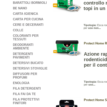
controllo 
BARATTOLI BORMIOLI
topi in un
BE NANO
CARTA IGIENICA
CARTA PER CUCINA
CERE E DECERANTI
Tipologia:
Esca rod
per
uso non...
COLLE
COLORANTI PER
TESSUTI
Protect Home R
DEODORANTI
AMBIENTE
Azione rap
DETERGENTI
PAVIMENTI
rodenticid
DETERSIVI BUCATO
per il cont
DETERSIVI STOVIGLIE
DIFFUSORI PER
PROFUMI
Tipologia:
Esca rod
ENOLOGIA
per
uso...
FILA DETERGENTI
FILA FAI DA TE
FILA PROTETTIVI
Protect Home S
FINITORI