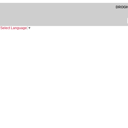
DROGHE
Select Language
▼