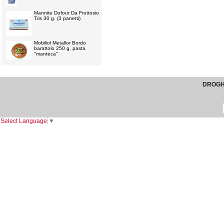
Mannite Dufour Da Fruttosio
Tris 30 g. (3 panetti)
Mobiliol Metallor Bordo
barattolo 250 g. pasta
"manteca"
DROGHE
Select Language
▼