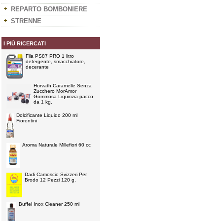
REPARTO BOMBONIERE
STRENNE
I PIÙ RICERCATI
Fila PS87 PRO 1 litro
detergente, smacchiatore,
decerante
Horvath Caramelle Senza
Zucchero MorAmor
Gommosa Liquirizia pacco
da 1 kg.
Dolcificante Liquido 200 ml
Fiorentini
Aroma Naturale Millefiori 60 cc
Dadi Camoscio Svizzeri Per
Brodo 12 Pezzi 120 g.
Buffel Inox Cleaner 250 ml