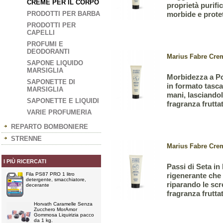
CREME PER IL CORPO
proprietà purif
PRODOTTI PER BARBA
morbide e protet
PRODOTTI PER
CAPELLI
PROFUMI E
DEODORANTI
Marius Fabre Cre
SAPONE LIQUIDO
MARSIGLIA
Morbidezza a Po
SAPONETTE DI
in formato tasca
MARSIGLIA
mani, lasciandol
SAPONETTE E LIQUIDI
fragranza fruttat
VARIE PROFUMERIA
REPARTO BOMBONIERE
STRENNE
Marius Fabre Crem
I PIÙ RICERCATI
Passi di Seta in
Fila PS87 PRO 1 litro
rigenerante che 
detergente, smacchiatore,
riparando le scr
decerante
fragranza fruttat
Horvath Caramelle Senza
Zucchero MorAmor
Gommosa Liquirizia pacco
da 1 kg.