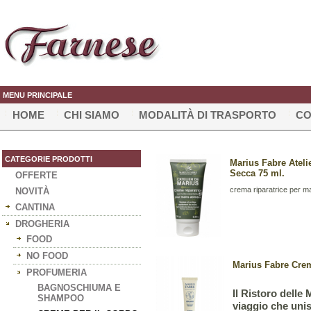
MENU PRINCIPALE
HOME
CHI SIAMO
MODALITÀ DI TRASPORTO
CO
CATEGORIE PRODOTTI
Marius Fabre Ateli
Secca 75 ml.
OFFERTE
crema riparatrice per ma
NOVITÀ
CANTINA
DROGHERIA
FOOD
NO FOOD
Marius Fabre Cre
PROFUMERIA
BAGNOSCHIUMA E
Il Ristoro delle
SHAMPOO
viaggio che unisc