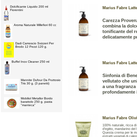
Dolcificante Liquido 200 ml
Marius Fabre Latt
Fiorentini
Carezza Provenza
Aroma Naturale Millefiori 60 cc
combina la dolce
tonificante del 
delicatamente p
Dadi Camoscio Svizzeri Per
Brodo 12 Pezzi 120 g.
Buffel Inox Cleaner 250 ml
Marius Fabre Latt
Sinfonia di Bene
Mannite Dufour Da Fruttosio
vellutato che uni
Tris 30 g. (3 panetti)
a una fragranza f
profondamente i
Mobiliol Metallor Bordo
barattolo 250 g. pasta
"manteca"
Marius Fabre Oliv
100% naturale, ricca di o
d'egitto, mandarino del 
Questa crema per le man
estratti vegetali di calen