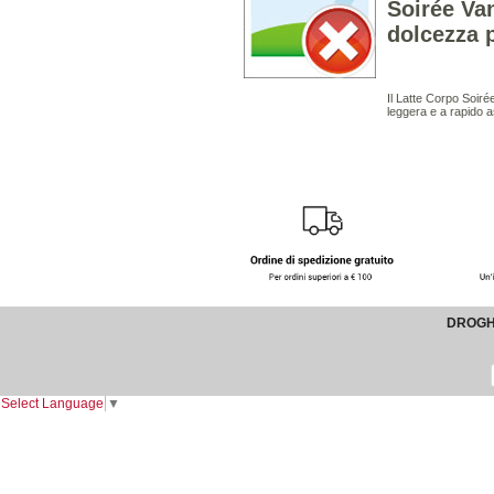
Soirée Van
dolcezza p
Il Latte Corpo Soiré
leggera e a rapido a
DROGHE
Select Language
▼