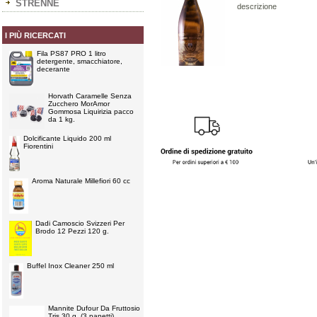
STRENNE
descrizione
I PIÙ RICERCATI
Fila PS87 PRO 1 litro
detergente, smacchiatore,
decerante
Horvath Caramelle Senza
Zucchero MorAmor
Gommosa Liquirizia pacco
da 1 kg.
Dolcificante Liquido 200 ml
Fiorentini
Aroma Naturale Millefiori 60 cc
Dadi Camoscio Svizzeri Per
Brodo 12 Pezzi 120 g.
Buffel Inox Cleaner 250 ml
Mannite Dufour Da Fruttosio
Tris 30 g. (3 panetti)