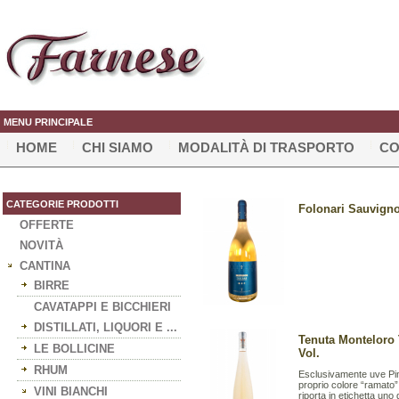
MENU PRINCIPALE
HOME
CHI SIAMO
MODALITÀ DI TRASPORTO
CO
CATEGORIE PRODOTTI
Folonari Sauvignon
OFFERTE
NOVITÀ
CANTINA
BIRRE
CAVATAPPI E BICCHIERI
DISTILLATI, LIQUORI E ...
Tenuta Monteloro 
LE BOLLICINE
Vol.
RHUM
Esclusivamente uve Pin
proprio colore “ramato”, 
VINI BIANCHI
riporta in etichetta uno