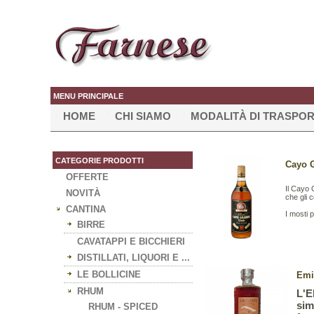
MENU PRINCIPALE
HOME
CHI SIAMO
MODALITÀ DI TRASPO
CATEGORIE PRODOTTI
Cayo G
OFFERTE
Il Cayo 
NOVITÀ
che gli c
CANTINA
I mosti 
BIRRE
CAVATAPPI E BICCHIERI
DISTILLATI, LIQUORI E ...
LE BOLLICINE
Emi
RHUM
L'E
sim
RHUM - SPICED