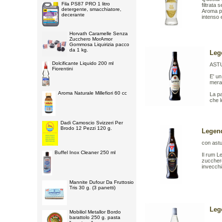
Fila PS87 PRO 1 litro
filtrata
detergente, smacchiatore,
Aroma pu
decerante
intenso 
Horvath Caramelle Senza
Zucchero MorAmor
Gommosa Liquirizia pacco
da 1 kg.
Leg
Dolcificante Liquido 200 ml
AST
Fiorentini
E' u
merav
Aroma Naturale Millefiori 60 cc
La pa
che l
Dadi Camoscio Svizzeri Per
Brodo 12 Pezzi 120 g.
Legend
con ast
Buffel Inox Cleaner 250 ml
Il rum L
zucchero,
invecchi
Mannite Dufour Da Fruttosio
Tris 30 g. (3 panetti)
Leg
Mobiliol Metallor Bordo
barattolo 250 g. pasta