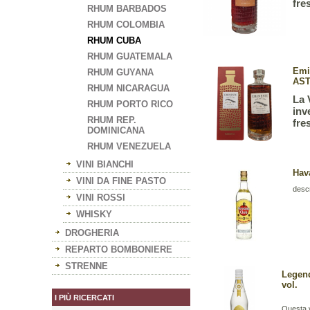
fre
RHUM BARBADOS
RHUM COLOMBIA
RHUM CUBA
RHUM GUATEMALA
Emi
RHUM GUYANA
AST
RHUM NICARAGUA
La 
RHUM PORTO RICO
inv
RHUM REP.
fre
DOMINICANA
RHUM VENEZUELA
VINI BIANCHI
Hav
VINI DA FINE PASTO
desc
VINI ROSSI
WHISKY
DROGHERIA
REPARTO BOMBONIERE
STRENNE
Legend
vol.
I PIÙ RICERCATI
Questa v