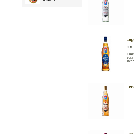
"manteca"
Leg
con 
Il ru
zucch
invec
Leg