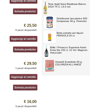
Aggiungi al carrello
Terre degli Svevi Basilicata Bianco
2024 75 cl. 13,5 vol.
Scheda prodotto
Dolcificante Ipocalorico 650
Compresse 39 g. Fiorentini
€ 25,50
5 pezzi disponibili
Betty estratto per liquori
FRAGOLA 20 cc
Aggiungi al carrello
Brilla ! Prosecco Superiore Asolo
Scheda prodotto
Extra Dry 150 cl. 12 Vol. Magnum
Astucciato
Amarelli Scatolette 60 g.
€ 29,50
COLORIZIA ALL'ANICE
1 pezzi disponibili
Aggiungi al carrello
Scheda prodotto
€ 16,00
3 pezzi disponibili