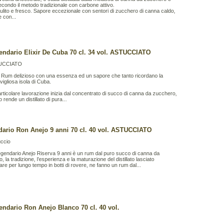
 secondo il metodo tradizionale con carbone attivo.
lito e fresco. Sapore eccezionale con sentori di zucchero di canna caldo,
e con...
endario Elixir De Cuba 70 cl. 34 vol. ASTUCCIATO
UCCIATO
n Rum delizioso con una essenza ed un sapore che tanto ricordano la
igliosa isola di Cuba.
rticolare lavorazione inizia dal concentrato di succo di canna da zucchero,
o rende un distillato di pura...
ario Ron Anejo 9 anni 70 cl. 40 vol. ASTUCCIATO
uccio
egendario Anejo Riserva 9 anni è un rum dal puro succo di canna da
 la tradizione, l’esperienza e la maturazione del distillato lasciato
are per lungo tempo in botti di rovere, ne fanno un rum dal...
endario Ron Anejo Blanco 70 cl. 40 vol.