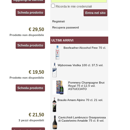
Ricorda le mie credenziali
Scheda prodotto
Entra nel sito
Registrati
Recupera password
€ 29,50
Prodotto non disponibile
ULTIMI ARRIVI
Scheda prodotto
Beefeather Alcoohol Free 70 cl.
Wyborowa Vodka 100 cl. 37,5 vol.
€ 19,50
Prodotto non disponibile
Pommery Champagne Brut
Royal 75 cl 12,5 vol.
Scheda prodotto
ASTUCCIATO
Braulio Amaro Alpino 70 cl. 21 vol.
€ 21,50
Cavicchioli Lambrusco Grasparossa
3 pezzi disponibili
di Castelvetro Amabile 75 cl. 8 vol.