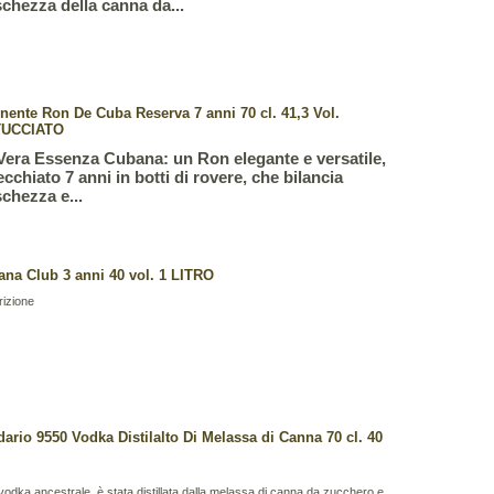
schezza della canna da...
nente Ron De Cuba Reserva 7 anni 70 cl. 41,3 Vol.
UCCIATO
Vera Essenza Cubana: un Ron elegante e versatile,
ecchiato 7 anni in botti di rovere, che bilancia
schezza e...
ana Club 3 anni 40 vol. 1 LITRO
rizione
ario 9550 Vodka Distilalto Di Melassa di Canna 70 cl. 40
odka ancestrale, è stata distillata dalla melassa di canna da zucchero e