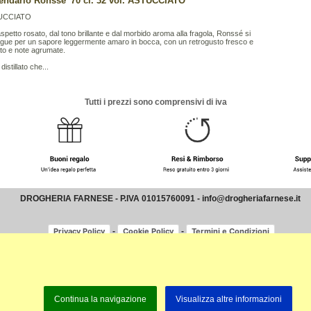
endario Ronsse' 70 cl. 32 vol. ASTUCCIATO
UCCIATO
aspetto rosato, dal tono brillante e dal morbido aroma alla fragola, Ronssé si
ngue per un sapore leggermente amaro in bocca, con un retrogusto fresco e
ato e note agrumate.
distillato che...
Tutti i prezzi sono comprensivi di iva
DROGHERIA FARNESE - P.IVA 01015760091 - info@drogheriafarnese.it
-
-
Privacy Policy
Cookie Policy
Termini e Condizioni
Continua la navigazione
Visualizza altre informazioni