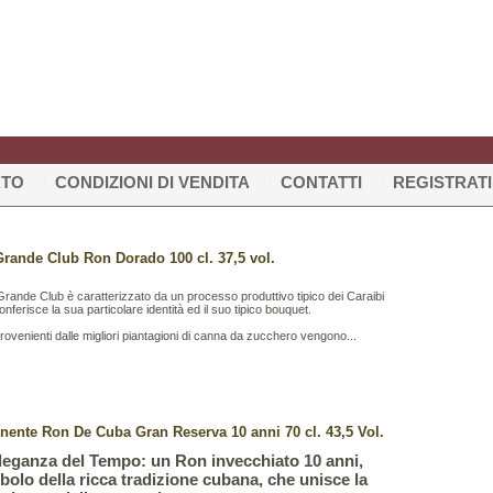
RTO
CONDIZIONI DI VENDITA
CONTATTI
REGISTRATI
rande Club Ron Dorado 100 cl. 37,5 vol.
Grande Club è caratterizzato da un processo produttivo tipico dei Caraibi
onferisce la sua particolare identità ed il suo tipico bouquet.
provenienti dalle migliori piantagioni di canna da zucchero vengono...
nente Ron De Cuba Gran Reserva 10 anni 70 cl. 43,5 Vol.
leganza del Tempo: un Ron invecchiato 10 anni,
bolo della ricca tradizione cubana, che unisce la