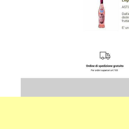
Leg
AST
Dall’
disti
frutt
E’ un 
Select Language
▼