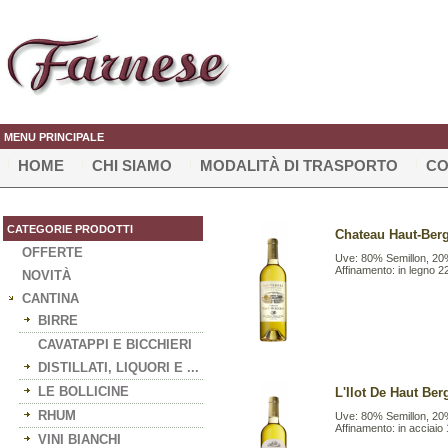
MENU PRINCIPALE
HOME
CHI SIAMO
MODALITÀ DI TRASPORTO
CO
CATEGORIE PRODOTTI
Chateau Haut-Berg
OFFERTE
Uve: 80% Semillon, 2
Affinamento: in legno 2
NOVITÀ
CANTINA
BIRRE
CAVATAPPI E BICCHIERI
DISTILLATI, LIQUORI E ...
LE BOLLICINE
L'Ilot De Haut Ber
RHUM
Uve: 80% Semillon, 2
Affinamento: in acciaio
VINI BIANCHI