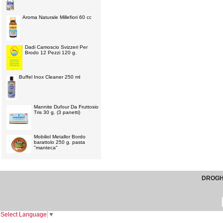
Aroma Naturale Millefiori 60 cc
Dadi Camoscio Svizzeri Per
Brodo 12 Pezzi 120 g.
Buffel Inox Cleaner 250 ml
Mannite Dufour Da Fruttosio
Tris 30 g. (3 panetti)
Mobiliol Metallor Bordo
barattolo 250 g. pasta
"manteca"
DROGHE
Select Language
▼