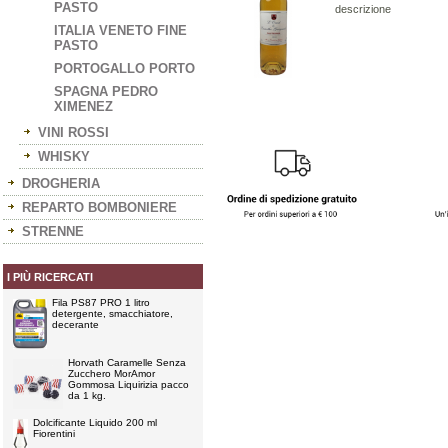
PASTO
descrizione
ITALIA VENETO FINE
PASTO
PORTOGALLO PORTO
SPAGNA PEDRO
XIMENEZ
VINI ROSSI
WHISKY
DROGHERIA
REPARTO BOMBONIERE
STRENNE
I PIÙ RICERCATI
Fila PS87 PRO 1 litro
detergente, smacchiatore,
decerante
Horvath Caramelle Senza
Zucchero MorAmor
Gommosa Liquirizia pacco
da 1 kg.
Dolcificante Liquido 200 ml
Fiorentini