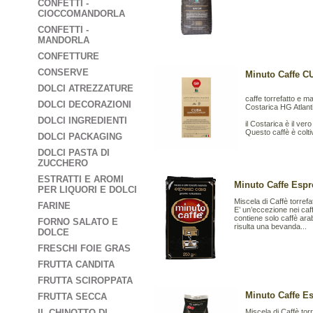
CONFETTI -
CIOCCOMANDORLA
CONFETTI -
MANDORLA
CONFETTURE
CONSERVE
Minuto Caffe 
DOLCI ATREZZATURE
caffe torrefatto e m
DOLCI DECORAZIONI
Costarica HG Atlan
DOLCI INGREDIENTI
il Costarica è il ve
Questo caffè è coltiv
DOLCI PACKAGING
DOLCI PASTA DI
ZUCCHERO
ESTRATTI E AROMI
Minuto Caffe Espr
PER LIQUORI E DOLCI
Miscela di Caffè torre
FARINE
E’ un’eccezione nei ca
contiene solo caffè ara
FORNO SALATO E
risulta una bevanda...
DOLCE
FRESCHI FOIE GRAS
FRUTTA CANDITA
FRUTTA SCIROPPATA
Minuto Caffe E
FRUTTA SECCA
IL CHINOTTO DI
Miscela di Caffè tor