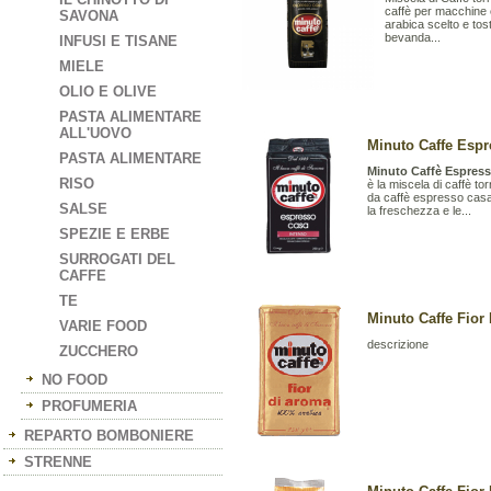
caffè per macchine 
SAVONA
arabica scelto e tos
bevanda...
INFUSI E TISANE
MIELE
OLIO E OLIVE
PASTA ALIMENTARE
ALL'UOVO
Minuto Caffe Esp
PASTA ALIMENTARE
Minuto Caffè Espres
RISO
è la miscela di caffè t
da caffè espresso casa
SALSE
la freschezza e le...
SPEZIE E ERBE
SURROGATI DEL
CAFFE
TE
Minuto Caffe Fior
VARIE FOOD
descrizione
ZUCCHERO
NO FOOD
PROFUMERIA
REPARTO BOMBONIERE
STRENNE