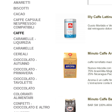
AMARETTI
BISCOTTI
CACAO
Illy Caffe Latti
CAFFE CAPSULE
NESPRESSO©
Gusto Morbido e Vell
COMPATIBILI
dal retrogusto dolce
CAFFE
CARAMELLE -
LIQUIRIZIA
CARAMELLE
Minuto Caffe 
CEREALI
CIOCCOLATO -
caffe torrefatto mac
AUTUNNO
Nuova miscela con C
CIOCCOLATO -
75% brasil Alta Mog
PRIMAVERA
25% Nicaragua Pac
CIOCCOLATO -
Aroma è un caffe fin
TAVOLETTE
L'estrazione conla tr
CIOCCOLATO
COLORANTI
ALIMENTARI
Minuto Caffe B
CONFETTI -
BAR SM 100% AR
CIOCCOLATO E ALTRO