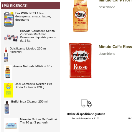
Minuto Caffe Fior
I PIÙ RICERCATI
descrizione
Fila PS87 PRO 1 litro
detergente, smacchiatore,
decerante
Horvath Caramelle Senza
Zucchero MorAmor
Gommosa Liquirizia pacco
da 1 kg.
Minuto Caffe Ross
Dolcificante Liquido 200 ml
Fiorentini
descrizione
Aroma Naturale Millefiori 60 cc
Dadi Camoscio Svizzeri Per
Brodo 12 Pezzi 120 g.
Buffel Inox Cleaner 250 ml
Mannite Dufour Da Fruttosio
Tris 30 g. (3 panetti)