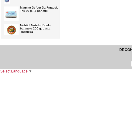
Mannite Dufour Da Fruttosio
Tris 30 g. (3 panetti)
Mobiliol Metallor Bordo
barattolo 250 g. pasta
"manteca"
DROGHE
Select Language
▼