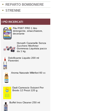
REPARTO BOMBONIERE
STRENNE
I PIÙ RICERCATI
Fila PS87 PRO 1 litro
detergente, smacchiatore,
decerante
Horvath Caramelle Senza
Zucchero MorAmor
Gommosa Liquirizia pacco
da 1 kg.
Dolcificante Liquido 200 ml
Fiorentini
Aroma Naturale Millefiori 60 cc
Dadi Camoscio Svizzeri Per
Brodo 12 Pezzi 120 g.
Buffel Inox Cleaner 250 ml