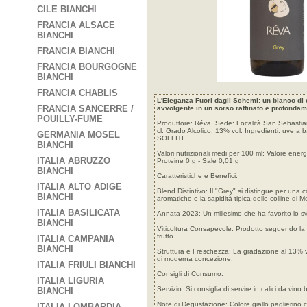
CILE BIANCHI
FRANCIA ALSACE
BIANCHI
FRANCIA BIANCHI
FRANCIA BOURGOGNE
BIANCHI
FRANCIA CHABLIS
L'Eleganza Fuori dagli Schemi: un bianco di 
FRANCIA SANCERRE /
avvolgente in un sorso raffinato e profondame
POUILLY-FUME
Produttore: Réva. Sede: Località San Sebastian
cl. Grado Alcolico: 13% vol. Ingredienti: uv
GERMANIA MOSEL
SOLFITI.
BIANCHI
Valori nutrizionali medi per 100 ml: Valore energe
ITALIA ABRUZZO
Proteine 0 g - Sale 0,01 g
BIANCHI
Caratteristiche e Benefici:
ITALIA ALTO ADIGE
Blend Distintivo: Il "Grey" si distingue per un
BIANCHI
aromatiche e la sapidità tipica delle colline di M
ITALIA BASILICATA
Annata 2023: Un millesimo che ha favorito lo sv
BIANCHI
Viticoltura Consapevole: Prodotto seguendo la fi
frutto.
ITALIA CAMPANIA
BIANCHI
Struttura e Freschezza: La gradazione al 13% v
di moderna concezione.
ITALIA FRIULI BIANCHI
Consigli di Consumo:
ITALIA LIGURIA
Servizio: Si consiglia di servire in calici da vin
BIANCHI
Note di Degustazione: Colore giallo paglierino co
ITALIA LOMBARDIA