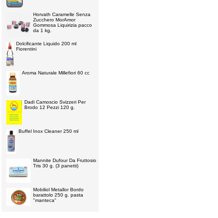
Horvath Caramelle Senza
Zucchero MorAmor
Gommosa Liquirizia pacco
da 1 kg.
Dolcificante Liquido 200 ml
Fiorentini
Aroma Naturale Millefiori 60 cc
Dadi Camoscio Svizzeri Per
Brodo 12 Pezzi 120 g.
Buffel Inox Cleaner 250 ml
Mannite Dufour Da Fruttosio
Tris 30 g. (3 panetti)
Mobiliol Metallor Bordo
barattolo 250 g. pasta
"manteca"