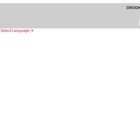
DROGHE
Select Language
▼