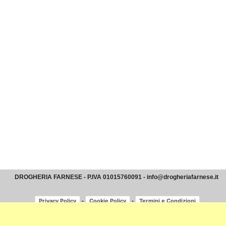
DROGHERIA FARNESE - P.IVA 01015760091 - info@drogheriafarnese.it
-
-
Privacy Policy
Cookie Policy
Termini e Condizioni