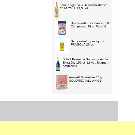
Terre degli Svevi Basilicata Bianco
2024 75 cl. 13,5 vol.
Dolcificante Ipocalorico 650
Compresse 39 g. Fiorentini
Betty estratto per liquori
FRAGOLA 20 cc
Brilla ! Prosecco Superiore Asolo
Extra Dry 150 cl. 12 Vol. Magnum
Astucciato
Amarelli Scatolette 60 g.
COLORIZIA ALL'ANICE