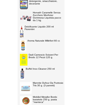
detergente, smacchiatore,
decerante
Horvath Caramelle Senza
Zucchero MorAmor
Gommosa Liquirizia pacco
da 1 kg.
Dolcificante Liquido 200 ml
Fiorentini
Aroma Naturale Millefiori 60 cc
Dadi Camoscio Svizzeri Per
Brodo 12 Pezzi 120 g.
Buffel Inox Cleaner 250 ml
Mannite Dufour Da Fruttosio
Tris 30 g. (3 panetti)
Mobiliol Metallor Bordo
barattolo 250 g. pasta
"manteca"