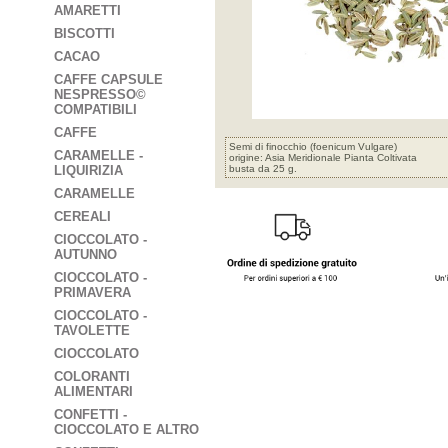
AMARETTI
BISCOTTI
CACAO
CAFFE CAPSULE
NESPRESSO©
COMPATIBILI
CAFFE
Semi di finocchio (foenicum Vulgare)
CARAMELLE -
origine: Asia Meridionale Pianta Coltivata
LIQUIRIZIA
busta da 25 g.
CARAMELLE
CEREALI
CIOCCOLATO -
AUTUNNO
CIOCCOLATO -
PRIMAVERA
CIOCCOLATO -
TAVOLETTE
CIOCCOLATO
COLORANTI
ALIMENTARI
CONFETTI -
CIOCCOLATO E ALTRO