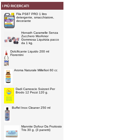
I PIÙ RICERCATI
Fila PS87 PRO 1 litro
detergente, smacchiatore,
decerante
Horvath Caramelle Senza
Zucchero MorAmor
Gommosa Liquirizia pacco
da 1 kg.
Dolcificante Liquido 200 ml
Fiorentini
Aroma Naturale Millefiori 60 cc
Dadi Camoscio Svizzeri Per
Brodo 12 Pezzi 120 g.
Buffel Inox Cleaner 250 ml
Mannite Dufour Da Fruttosio
Tris 30 g. (3 panetti)