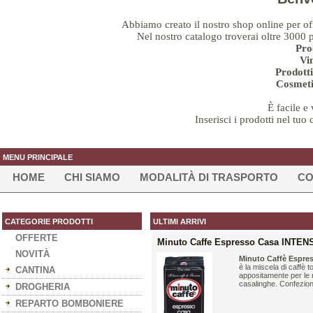
Abbiamo creato il nostro shop online per offr
Nel nostro catalogo troverai oltre 3000 pr
Pro
Vin
Prodotti
Cosmeti
È facile e
Inserisci i prodotti nel tuo
MENU PRINCIPALE
HOME
CHI SIAMO
MODALITÀ DI TRASPORTO
CO
CATEGORIE PRODOTTI
ULTIMI ARRIVI
OFFERTE
Minuto Caffe Espresso Casa INTEN
NOVITÀ
Minuto Caffè Espr
è la miscela di caffè t
CANTINA
appositamente per le
casalinghe. Confezion
DROGHERIA
REPARTO BOMBONIERE