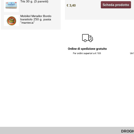
Tris 30 g. (3 panetti)
Scheda prodotto
€ 3,40
Mobiliol Metallor Bordo
barattolo 250 g. pasta
"manteca"
DROGHE