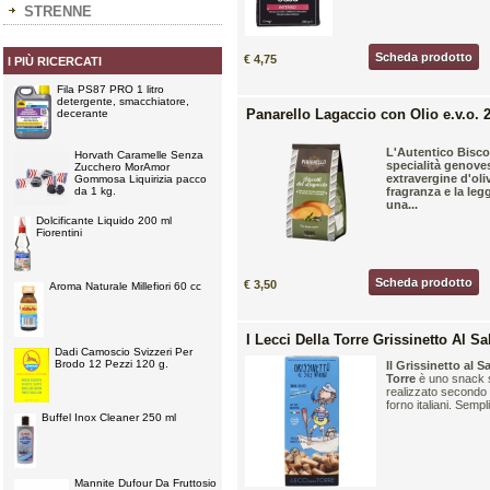
STRENNE
Scheda prodotto
€ 4,75
I PIÙ RICERCATI
Fila PS87 PRO 1 litro
detergente, smacchiatore,
Panarello Lagaccio con Olio e.v.o. 
decerante
L'Autentico Biscot
Horvath Caramelle Senza
specialità genoves
Zucchero MorAmor
extravergine d'oliv
Gommosa Liquirizia pacco
da 1 kg.
fragranza e la leg
una...
Dolcificante Liquido 200 ml
Fiorentini
Scheda prodotto
€ 3,50
Aroma Naturale Millefiori 60 cc
I Lecci Della Torre Grissinetto Al S
Dadi Camoscio Svizzeri Per
Brodo 12 Pezzi 120 g.
Il Grissinetto al S
Torre
è uno snack s
realizzato secondo l
forno italiani. Sempli
Buffel Inox Cleaner 250 ml
Mannite Dufour Da Fruttosio