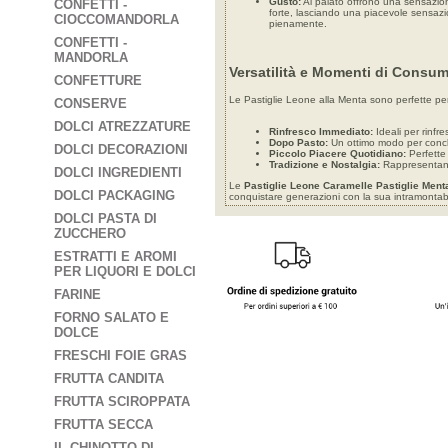
Gusto:
Al palato offrono una sensazion
CONFETTI -
forte, lasciando una piacevole sensazi
CIOCCOMANDORLA
pienamente.
CONFETTI -
MANDORLA
Versatilità e Momenti di Consu
CONFETTURE
Le Pastiglie Leone alla Menta sono perfette per
CONSERVE
DOLCI ATREZZATURE
Rinfresco Immediato:
Ideali per rinfre
Dopo Pasto:
Un ottimo modo per conclu
DOLCI DECORAZIONI
Piccolo Piacere Quotidiano:
Perfette 
Tradizione e Nostalgia:
Rappresentano 
DOLCI INGREDIENTI
Le
Pastiglie Leone Caramelle Pastiglie Ment
DOLCI PACKAGING
conquistare generazioni con la sua intramontab
DOLCI PASTA DI
ZUCCHERO
ESTRATTI E AROMI
PER LIQUORI E DOLCI
FARINE
FORNO SALATO E
DOLCE
FRESCHI FOIE GRAS
FRUTTA CANDITA
FRUTTA SCIROPPATA
FRUTTA SECCA
IL CHINOTTO DI