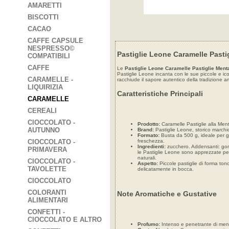
AMARETTI
BISCOTTI
CACAO
CAFFE CAPSULE
NESPRESSO©
Pastiglie Leone Caramelle Pasti
COMPATIBILI
CAFFE
Le
Pastiglie Leone Caramelle Pastiglie Ment
Pastiglie Leone incanta con le sue piccole e ic
CARAMELLE -
racchiude il sapore autentico della tradizione ar
LIQUIRIZIA
Caratteristiche Principali
CARAMELLE
CEREALI
CIOCCOLATO -
Prodotto:
Caramelle Pastiglie alla Men
AUTUNNO
Brand:
Pastiglie Leone, storico marchio 
Formato:
Busta da 500 g, ideale per gl
CIOCCOLATO -
freschezza.
Ingredienti:
zucchero. Addensanti: gom
PRIMAVERA
le Pastiglie Leone sono apprezzate per
naturali.
CIOCCOLATO -
Aspetto:
Piccole pastiglie di forma ton
TAVOLETTE
delicatamente in bocca.
CIOCCOLATO
COLORANTI
Note Aromatiche e Gustative
ALIMENTARI
CONFETTI -
CIOCCOLATO E ALTRO
Profumo:
Intenso e penetrante di ment