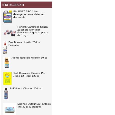
I PIÙ RICERCATI
Fila PS87 PRO 1 litro
detergente, smacchiatore,
decerante
Horvath Caramelle Senza
Zucchero MorAmor
Gommosa Liquirizia pacco
da 1 kg.
Dolcificante Liquido 200 ml
Fiorentini
Aroma Naturale Millefiori 60 cc
Dadi Camoscio Svizzeri Per
Brodo 12 Pezzi 120 g.
Buffel Inox Cleaner 250 ml
Mannite Dufour Da Fruttosio
Tris 30 g. (3 panetti)