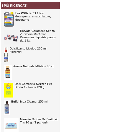
I PIÙ RICERCATI
Fila PS87 PRO 1 litro
detergente, smacchiatore,
decerante
Horvath Caramelle Senza
Zucchero MorAmor
Gommosa Liquirizia pacco
da 1 kg.
Dolcificante Liquido 200 ml
Fiorentini
Aroma Naturale Millefiori 60 cc
Dadi Camoscio Svizzeri Per
Brodo 12 Pezzi 120 g.
Buffel Inox Cleaner 250 ml
Mannite Dufour Da Fruttosio
Tris 30 g. (3 panetti)