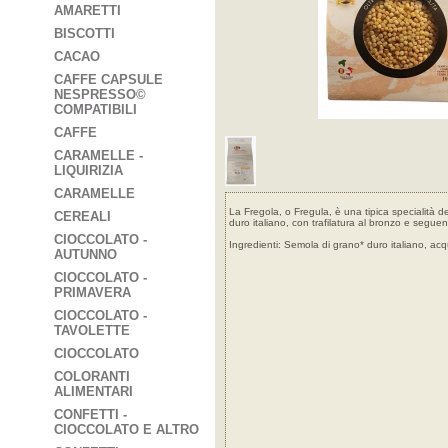
AMARETTI
BISCOTTI
CACAO
CAFFE CAPSULE
NESPRESSO©
COMPATIBILI
CAFFE
CARAMELLE -
LIQUIRIZIA
CARAMELLE
La Fregola, o Fregula, è una tipica specialità 
CEREALI
duro italiano, con trafilatura al bronzo e segue
CIOCCOLATO -
Ingredienti: Semola di grano* duro italiano, acqu
AUTUNNO
CIOCCOLATO -
PRIMAVERA
CIOCCOLATO -
TAVOLETTE
CIOCCOLATO
COLORANTI
ALIMENTARI
CONFETTI -
CIOCCOLATO E ALTRO