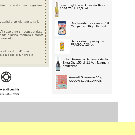
turate e ricche, sia da gustare
Terre degli Svevi Basilicata Bianco
2024 75 cl. 13,5 vol.
 aprirsi e sprigionare tutta la
Dolcificante Ipocalorico 650
Compresse 39 g. Fiorentini
 Al naso offre un bouquet ricco
 palato è piena, morbida e calda;
bilanciato.
Betty estratto per liquori
FRAGOLA 20 cc
ti di maiale o d'anatra,
late a base di funghi e a
Brilla ! Prosecco Superiore Asolo
Extra Dry 150 cl. 12 Vol. Magnum
Astucciato
Amarelli Scatolette 60 g.
COLORIZIA ALL'ANICE