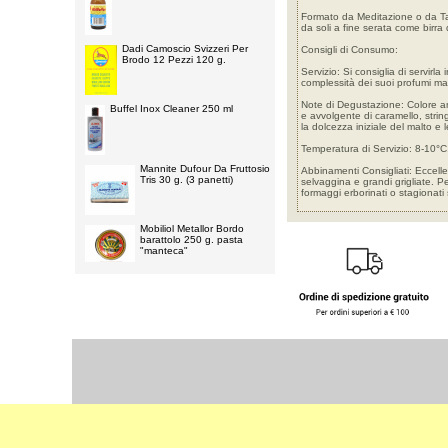
Formato da Meditazione o da Tav
da soli a fine serata come birra
Dadi Camoscio Svizzeri Per
Consigli di Consumo:
Brodo 12 Pezzi 120 g.
Servizio: Si consiglia di servirla
complessità dei suoi profumi m
Note di Degustazione: Colore am
Buffel Inox Cleaner 250 ml
e avvolgente di caramello, string
la dolcezza iniziale del malto e
Temperatura di Servizio: 8-10°C
Mannite Dufour Da Fruttosio
Abbinamenti Consigliati: Eccelle
Tris 30 g. (3 panetti)
selvaggina e grandi grigliate. Pe
formaggi erborinati o stagionat
Mobiliol Metallor Bordo
barattolo 250 g. pasta
"manteca"
Select Language
▼