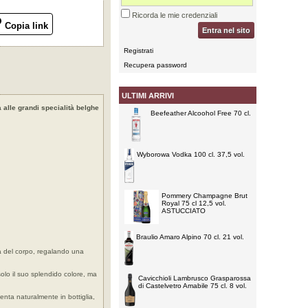
Ricorda le mie credenziali
Copia link
Entra nel sito
Registrati
Recupera password
ULTIMI ARRIVI
a alle grandi specialità belghe
Beefeather Alcoohol Free 70 cl.
Wyborowa Vodka 100 cl. 37,5 vol.
Pommery Champagne Brut
Royal 75 cl 12,5 vol.
ASTUCCIATO
Braulio Amaro Alpino 70 cl. 21 vol.
ra del corpo, regalando una
solo il suo splendido colore, ma
Cavicchioli Lambrusco Grasparossa
di Castelvetro Amabile 75 cl. 8 vol.
enta naturalmente in bottiglia,