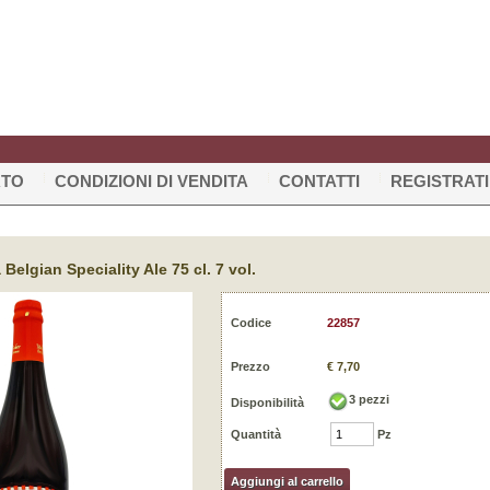
RTO
CONDIZIONI DI VENDITA
CONTATTI
REGISTRATI
elgian Speciality Ale 75 cl. 7 vol.
Codice
22857
Prezzo
€ 7,70
3
pezzi
Disponibilità
Quantità
Pz
Aggiungi al carrello