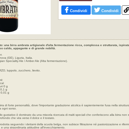
Condividi
Condividi
to: una birra ambrata artigianale d'alta fermentazione ricca, complessa e strutturata, ispirat
so caldo, appagante e di grande nobiltà.
r.
va (GE), Liguria, Italia.
lgian Speciality Ale / Amber Ale (Alta fermentazione).
O, luppolo, zucchero, lievito.
ml:
cal
uri 0 g
 0,1 g
e 0,01 g
rra di forte personalità, dove l'importante gradazione alcolica è sapientemente fusa nella struttu
a ogni sorso.
ofilo gustativo è dominato da una miscela ricercata di malti speciali che conferiscono alla birra non 
fondo che vira verso il dolce e il tostato.
Prodotta seguendo i dettami della scuola belga, non subisce filtrazione né pastorizzazione e riferm
una straordinaria attitudine all'invecchiamento.