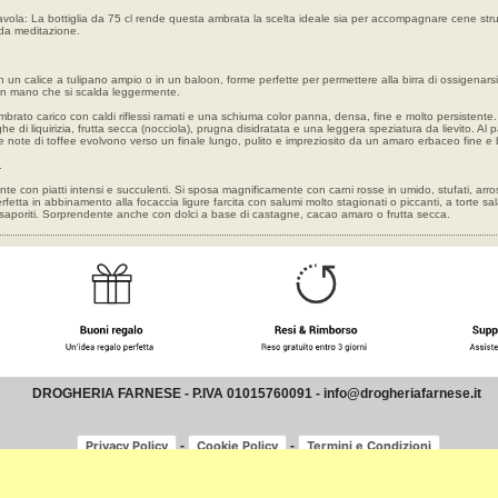
ola: La bottiglia da 75 cl rende questa ambrata la scelta ideale sia per accompagnare cene strut
 da meditazione.
 in un calice a tulipano ampio o in un baloon, forme perfette per permettere alla birra di ossigenarsi,
an mano che si scalda leggermente.
brato carico con caldi riflessi ramati e una schiuma color panna, densa, fine e molto persistente.
he di liquirizia, frutta secca (nocciola), prugna disidratata e una leggera speziatura da lievito. Al
 le note di toffee evolvono verso un finale lungo, pulito e impreziosito da un amaro erbaceo fine e 
.
nte con piatti intensi e succulenti. Si sposa magnificamente con carni rosse in umido, stufati, arros
rfetta in abbinamento alla focaccia ligure farcita con salumi molto stagionati o piccanti, a torte sa
i saporiti. Sorprendente anche con dolci a base di castagne, cacao amaro o frutta secca.
DROGHERIA FARNESE - P.IVA 01015760091 - info@drogheriafarnese.it
-
-
Privacy Policy
Cookie Policy
Termini e Condizioni