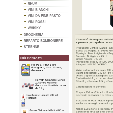
RHUM
VINI BIANCHI
VINI DA FINE PASTO
VINI ROSSI
WHISKY
DROGHERIA
L'Intensità Avvolgente del Mal
REPARTO BOMBONIERE
e pensata per regalare un sor
STRENNE
Produttore: Birrificio Maltus Fabe
Sede: Via Fegino, 3, 16161 Geno
Tipologia: Birra Artigianale - Be
Formato: Bottiglia da 75 cl.
I PIÙ RICERCATI
Grado Alcolico: 7% vol.
Ingredienti: acqua, MALTO D'ORZ
Allergeni: MALTO D'ORZO.
Fila PS87 PRO 1 litro
detergente, smacchiatore,
Valori nutrizionali medi per 100 
decerante
Valore energetico: 247 kJ - 59 k
Grassi 0 g di cui acidi grassi sat
Carboidrati 4,4 g di cui zuccheri
Horvath Caramelle Senza
Fibre 0 g - Proteine 0,5 g - Sal
Zucchero MorAmor
Gommosa Liquirizia pacco
Caratteristiche e Benefici:
da 1 kg.
Corpo e Calore (7% vol.): Una bi
Dolcificante Liquido 200 ml
piacevole sensazione di calore 
Fiorentini
Selezione di Malti Tostati: Il pr
anche un ventaglio aromatico pro
Nobile Evoluzione in Bottiglia: 
Aroma Naturale Millefiori 60 cc
garantendo una schiuma densa e 