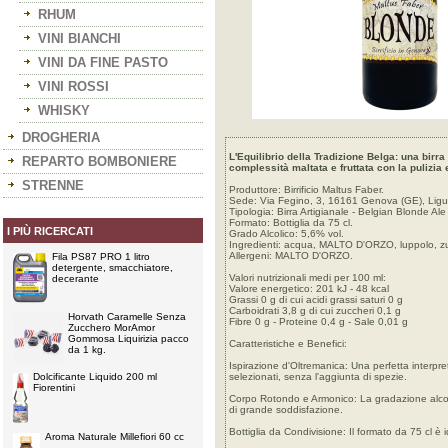
RHUM
VINI BIANCHI
VINI DA FINE PASTO
VINI ROSSI
WHISKY
DROGHERIA
L'Equilibrio della Tradizione Belga: una birr
REPARTO BOMBONIERE
complessità maltata e fruttata con la pulizia e
STRENNE
Produttore: Birrificio Maltus Faber.
Sede: Via Fegino, 3, 16161 Genova (GE), Liguri
Tipologia: Birra Artigianale - Belgian Blonde Ale
Formato: Bottiglia da 75 cl.
I PIÙ RICERCATI
Grado Alcolico: 5,6% vol.
Ingredienti: acqua, MALTO D'ORZO, luppolo, zuc
Allergeni: MALTO D'ORZO.
Fila PS87 PRO 1 litro
detergente, smacchiatore,
Valori nutrizionali medi per 100 ml:
decerante
Valore energetico: 201 kJ - 48 kcal
Grassi 0 g di cui acidi grassi saturi 0 g
Carboidrati 3,8 g di cui zuccheri 0,1 g
Horvath Caramelle Senza
Fibre 0 g - Proteine 0,4 g - Sale 0,01 g
Zucchero MorAmor
Gommosa Liquirizia pacco
Caratteristiche e Benefici:
da 1 kg.
Ispirazione d'Oltremanica: Una perfetta interpret
Dolcificante Liquido 200 ml
selezionati, senza l'aggiunta di spezie.
Fiorentini
Corpo Rotondo e Armonico: La gradazione alcoli
di grande soddisfazione.
Bottiglia da Condivisione: Il formato da 75 cl è
Aroma Naturale Millefiori 60 cc