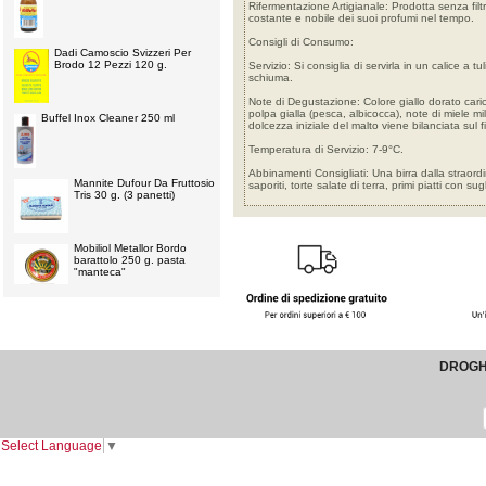
Rifermentazione Artigianale: Prodotta senza fil
costante e nobile dei suoi profumi nel tempo.
Consigli di Consumo:
Dadi Camoscio Svizzeri Per
Brodo 12 Pezzi 120 g.
Servizio: Si consiglia di servirla in un calice a
schiuma.
Note di Degustazione: Colore giallo dorato carico
polpa gialla (pesca, albicocca), note di miele mi
Buffel Inox Cleaner 250 ml
dolcezza iniziale del malto viene bilanciata su
Temperatura di Servizio: 7-9°C.
Abbinamenti Consigliati: Una birra dalla straor
Mannite Dufour Da Fruttosio
saporiti, torte salate di terra, primi piatti con 
Tris 30 g. (3 panetti)
Mobiliol Metallor Bordo
barattolo 250 g. pasta
"manteca"
DROGHE
Select Language
▼