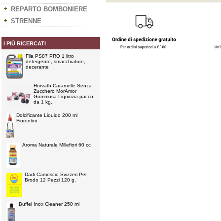
REPARTO BOMBONIERE
STRENNE
I PIÙ RICERCATI
Fila PS87 PRO 1 litro
detergente, smacchiatore,
decerante
Horvath Caramelle Senza
Zucchero MorAmor
Gommosa Liquirizia pacco
da 1 kg.
Dolcificante Liquido 200 ml
Fiorentini
Aroma Naturale Millefiori 60 cc
Dadi Camoscio Svizzeri Per
Brodo 12 Pezzi 120 g.
Buffel Inox Cleaner 250 ml