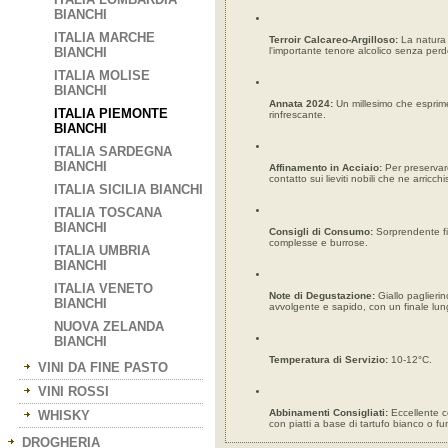
BIANCHI
ITALIA MARCHE
Terroir Calcareo-Argilloso:
La natura 
BIANCHI
l'importante tenore alcolico senza per
ITALIA MOLISE
BIANCHI
Annata 2024:
Un millesimo che esprime 
ITALIA PIEMONTE
rinfrescante.
BIANCHI
ITALIA SARDEGNA
BIANCHI
Affinamento in Acciaio:
Per preservare
contatto sui lieviti nobili che ne arricch
ITALIA SICILIA BIANCHI
ITALIA TOSCANA
BIANCHI
Consigli di Consumo:
Sorprendente fin
complesse e burrose.
ITALIA UMBRIA
BIANCHI
ITALIA VENETO
Note di Degustazione:
Giallo paglierin
BIANCHI
avvolgente e sapido, con un finale lu
NUOVA ZELANDA
BIANCHI
Temperatura di Servizio:
10-12°C.
VINI DA FINE PASTO
VINI ROSSI
Abbinamenti Consigliati:
Eccellente co
WHISKY
con piatti a base di tartufo bianco o fu
DROGHERIA