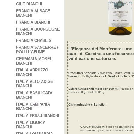
CILE BIANCHI
FRANCIA ALSACE
BIANCHI
FRANCIA BIANCHI
FRANCIA BOURGOGNE
BIANCHI
FRANCIA CHABLIS
FRANCIA SANCERRE /
L'Eleganza del Monferrato: uno C
POUILLY-FUME
suoli di Cassine a una freschezza
vinificazione sartoriale.
GERMANIA MOSEL
BIANCHI
ITALIA ABRUZZO
Produttore:
Azienda Vitivinicola Franco Ivaldi.
S
BIANCHI
Formato:
Bottiglia da
75 cl
.
Grado Alcolico:
1
ITALIA ALTO ADIGE
BIANCHI
Valori nutrizionali medi per 100 ml:
Valore ener
Proteine 0 g - Sale 0,01 g
ITALIA BASILICATA
BIANCHI
ITALIA CAMPANIA
Caratteristiche e Benefici:
BIANCHI
ITALIA FRIULI BIANCHI
ITALIA LIGURIA
BIANCHI
Cru Ca' d'Nucent:
Prodotto da vigne si
maturazione perfetta e una ricchezza e
ITALIA LOMBARDIA