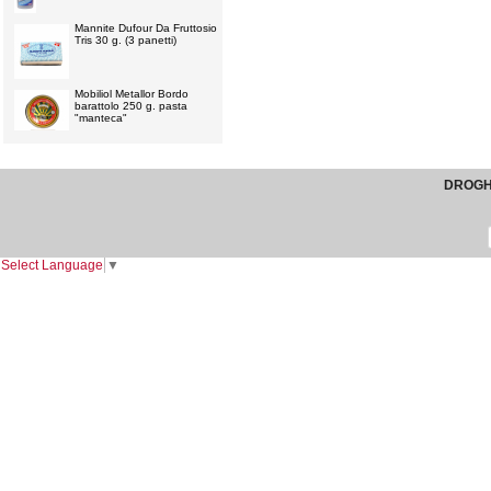
Mannite Dufour Da Fruttosio
Tris 30 g. (3 panetti)
Mobiliol Metallor Bordo
barattolo 250 g. pasta
"manteca"
DROGHE
Select Language
▼